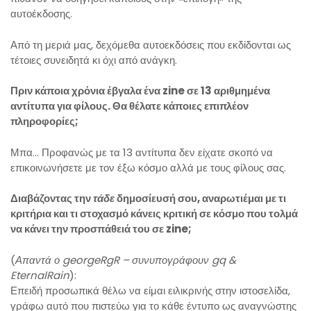
αυτοέκδοσης.
Από τη μεριά μας, δεχόμεθα αυτοεκδόσεις που εκδίδονται ως
τέτοιες συνειδητά κι όχι από ανάγκη.
Πριν κάποια χρόνια έβγαλα ένα zine σε 13 αριθμημένα
αντίτυπα για φίλους. Θα θέλατε κάποιες επιπλέον
πληροφορίες;
Μπα… Προφανώς με τα 13 αντίτυπα δεν είχατε σκοπό να
επικοινωνήσετε με τον έξω κόσμο αλλά με τους φίλους σας.
Διαβάζοντας την
τάδε
δημοσίευσή σου, αναρωτιέμαι με τι
κριτήρια και τι στοχασμό κάνεις κριτική σε κόσμο που τολμά
να κάνει την προσπάθειά του σε zine;
(
Απαντά ο georgeRgR – συνυπογράφουν gq &
EternalRain
):
Επειδή προσωπικά θέλω να είμαι ειλικρινής στην ιστοσελίδα,
γράφω αυτό που πιστεύω για το κάθε έντυπο ως αναγνώστης