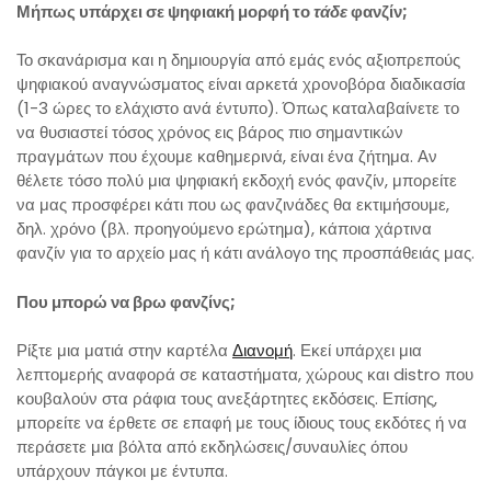
Μήπως
υπάρχει σε ψηφιακή μορφή το
τάδε
φανζίν;
Το σκανάρισμα και η δημιουργία από εμάς ενός αξιοπρεπούς
ψηφιακού αναγνώσματος είναι αρκετά χρονοβόρα διαδικασία
(1-3 ώρες το ελάχιστο ανά έντυπο). Όπως καταλαβαίνετε το
να θυσιαστεί τόσος χρόνος εις βάρος πιο σημαντικών
πραγμάτων που έχουμε καθημερινά, είναι ένα ζήτημα. Αν
θέλετε τόσο πολύ μια ψηφιακή εκδοχή ενός φανζίν, μπορείτε
να μας προσφέρει κάτι που ως φανζινάδες θα εκτιμήσουμε,
δηλ. χρόνο (βλ. προηγούμενο ερώτημα), κάποια χάρτινα
φανζίν για το αρχείο μας ή κάτι ανάλογο της προσπάθειάς μας.
Που μπορώ να βρω φανζίνς;
Ρίξτε μια ματιά στην καρτέλα
Διανομή
. Εκεί υπάρχει μια
λεπτομερής αναφορά σε καταστήματα, χώρους και distro που
κουβαλούν στα ράφια τους ανεξάρτητες εκδόσεις. Επίσης,
μπορείτε να έρθετε σε επαφή με τους ίδιους τους εκδότες ή να
περάσετε μια βόλτα από εκδηλώσεις/συναυλίες όπου
υπάρχουν πάγκοι με έντυπα.