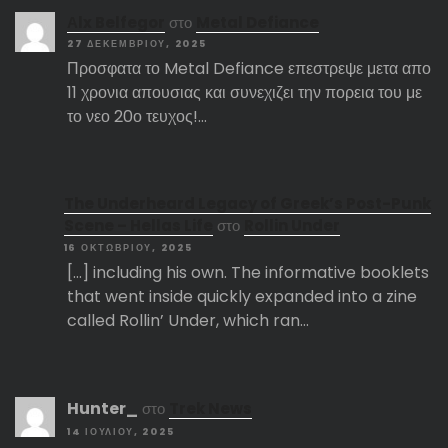
Αlx Belfegor
στο
Metal Defiance
27 ΔΕΚΕΜΒΡΊΟΥ, 2025
Προσφατα το Metal Defiance επεστρεψε μετα απο
11 χρονια απουσιας και συνεχιζει την πορεια του με
το νεο 20ο τευχος!…
The Underheard Legacy of Greek’s Post-Punk
Scene – Hellas Life
στο
Rollin Under
16 ΟΚΤΩΒΡΊΟΥ, 2025
[…] including his own. The informative booklets
that went inside quickly expanded into a zine
called Rollin’ Under, which ran…
Hunter_
στο
Trek News
14 ΙΟΥΛΊΟΥ, 2025