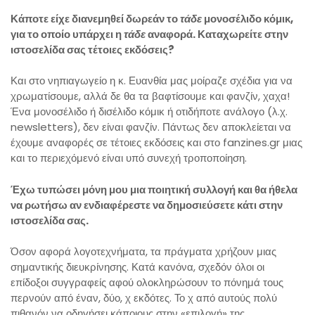
Κάποτε είχε διανεμηθεί δωρεάν το
τάδε
μονοσέλιδο κόμικ,
για το οποίο υπάρχει η
τάδε
αναφορά. Καταχωρείτε στην
ιστοσελίδα σας τέτοιες εκδόσεις?
Και στο νηπιαγωγείο η κ. Ευανθία μας μοίραζε σχέδια για να
χρωματίσουμε, αλλά δε θα τα βαφτίσουμε και φανζίν, χαχα!
Ένα μονοσέλιδο ή δισέλιδο κόμικ ή οτιδήποτε ανάλογο (λ.χ.
newsletters), δεν είναι φανζίν. Πάντως δεν αποκλείεται να
έχουμε αναφορές σε τέτοιες εκδόσεις και στο fanzines.gr μιας
και το περιεχόμενό είναι υπό συνεχή τροποποίηση.
Έχω τυπώσει μόνη μου μια ποιητική συλλογή και θα ήθελα
να ρωτήσω αν ενδιαφέρεστε να δημοσιεύσετε κάτι στην
ιστοσελίδα σας.
Όσον αφορά λογοτεχνήματα, τα πράγματα χρήζουν μιας
σημαντικής διευκρίνησης. Κατά κανόνα, σχεδόν όλοι οι
επίδοξοι συγγραφείς αφού ολοκληρώσουν το πόνημά τους
περνούν από έναν, δύο, χ εκδότες. Το χ από αυτούς πολύ
πιθανόν να οδηγήσει κάποιους στην «επιλογή» της