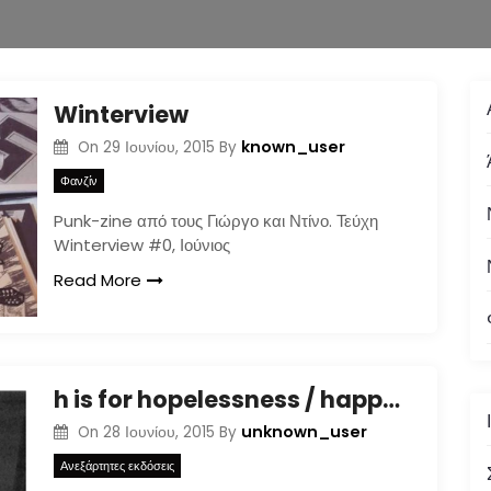
Winterview
known_user
On
29 Ιουνίου, 2015
By
Φανζίν
Punk-zine από τους Γιώργο και Ντίνο. Τεύχη
Winterview #0, Ιούνιος
Read More
h is for hopelessness / happiness / h is for house
unknown_user
On
28 Ιουνίου, 2015
By
Ανεξάρτητες εκδόσεις