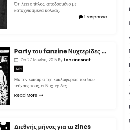
Ότι λέει ο τίτλος, αποδοσμένο με
καταχνιασμένα κολλάζ.
1 response
Party του fanzine Νυχτερίδες και Κατσαρίδες
fanzinesnet
On
27 Ιουνίου, 2015
By
Νέα
Με την ευκαιρία της κυκλοφορίας του 5ου
τεύχους τους, οι Νυχτερίδες
Read More
Διεθνής μήνας για τα zines