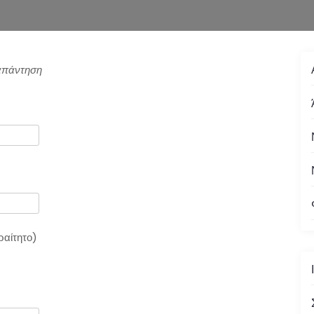
 απάντηση
ραίτητο)