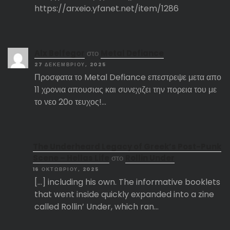
https://arxeio.yfanet.net/item/1286
Αlx Belfegor
στο
Metal Defiance
27 ΔΕΚΕΜΒΡΊΟΥ, 2025
Προσφατα το Metal Defiance επεστρεψε μετα απο
11 χρονια απουσιας και συνεχιζει την πορεια του με
το νεο 20ο τευχος!…
The Underheard Legacy of Greek’s Post-Punk
Scene – Hellas Life
στο
Rollin Under
16 ΟΚΤΩΒΡΊΟΥ, 2025
[…] including his own. The informative booklets
that went inside quickly expanded into a zine
called Rollin’ Under, which ran…