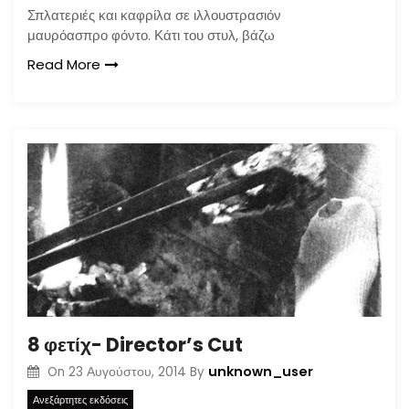
Σπλατεριές και καφρίλα σε ιλλουστρασιόν
μαυρόασπρο φόντο. Κάτι του στυλ, βάζω
Read More
8 φετίχ- Director’s Cut
unknown_user
On
23 Αυγούστου, 2014
By
Ανεξάρτητες εκδόσεις