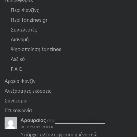
Περί Φανζίνς
Περί fanzines.gr
Συντελεστές
Διανομή
Ψηφιοποίηση fanzines
Λεξικό
F.A.Q.
Αρχείο Φανζίν
Ανεξάρτητες εκδόσεις
Σύνδεσμοι
Επικοινωνία
Αρουραίος
στο
Ξυλοκόποι της Ερήμου
10 ΙΟΥΛΊΟΥ, 2026
Υπάρχει πλέον ψηφιοποιημένο εδώ: