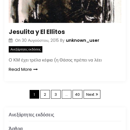
Jesulita y El Ellitos
unknown_user
On
30 Αυγούστου, 2015
By
Ανεξάρτητες εκδόσεις
Ο ΚΜ έχει τρέλα κέφια (η Θάσος πρέπει να λέει
Read More
Σ
1
2
3
…
40
Next
ε
Ανεξάρτητες εκδόσεις
λ
Άρθρα