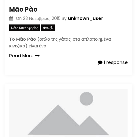
Māo Pào
unknown_user
On
23 Νοεμβρίου, 2015
By
Νέες Κυκλοφορίες
Φανζίν
To Māo Pào (όπλο της γάτας, στα απλοποιημένα
κινέζικα) είναι ένα
Read More
1 response