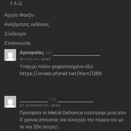
F.A.Q.
Αρχείο Φανζίν
Ανεξάρτητες εκδόσεις
Σύνδεσμοι
Επικοινωνία
Αρουραίος
στο
Ξυλοκόποι της Ερήμου
10 ΙΟΥΛΊΟΥ, 2026
Υπάρχει πλέον ψηφιοποιημένο εδώ:
https://arxeio.yfanet.net/item/1286
Αlx Belfegor
στο
Metal Defiance
27 ΔΕΚΕΜΒΡΊΟΥ, 2025
Προσφατα το Metal Defiance επεστρεψε μετα απο
11 χρονια απουσιας και συνεχιζει την πορεια του με
το νεο 20ο τευχος!…