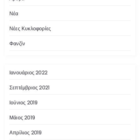
ι
Νέα
δ
Νέες Κυκλοφορίες
ο
Φανζίν
π
ο
Ιανουάριος 2022
ί
η
Σεπτέμβριος 2021
σ
Ιούνιος 2019
η
Μάιος 2019
ά
Απρίλιος 2019