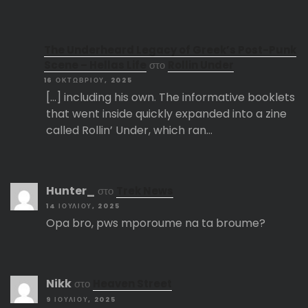
The Underheard Legacy of Greek’s Post-Punk
Scene – Hellas Life
στο
Rollin Under
16 ΟΚΤΩΒΡΊΟΥ, 2025
[…] including his own. The informative booklets
that went inside quickly expanded into a zine
called Rollin’ Under, which ran…
Hunter_
στο
Trek News
14 ΙΟΥΛΊΟΥ, 2025
Opa bro, pws mporoume na ta broume?
Nikk
στο
Heaven Street
9 ΙΟΥΛΊΟΥ, 2025