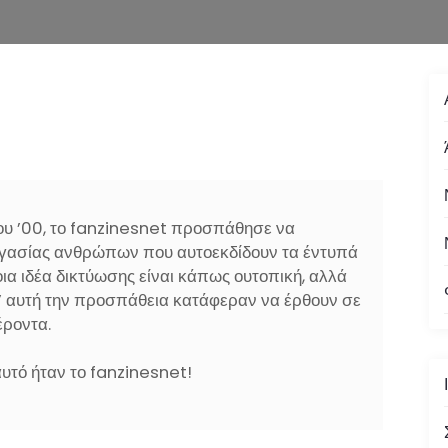
του ’00, το fanzinesnet προσπάθησε να
εργασίας ανθρώπων που αυτοεκδίδουν τα έντυπά
οια ιδέα δικτύωσης είναι κάπως ουτοπική, αλλά
 αυτή την προσπάθεια κατάφεραν να έρθουν σε
έροντα.
αυτό ήταν το fanzinesnet!