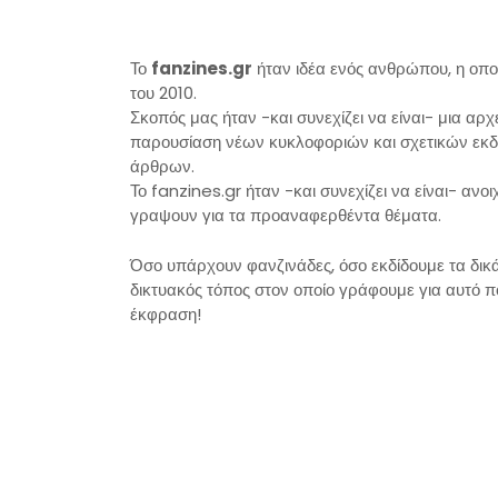
Το
fanzines.gr
ήταν ιδέα ενός ανθρώπου, η οπο
του 2010.
Σκοπός μας ήταν -και συνεχίζει να είναι- μια α
παρουσίαση νέων κυκλοφοριών και σχετικών εκδ
άρθρων.
Το fanzines.gr ήταν -και συνεχίζει να είναι- αν
γραψουν για τα προαναφερθέντα θέματα.
Όσο υπάρχουν φανζινάδες, όσο εκδίδουμε τα δικά
δικτυακός τόπος στον οποίο γράφουμε για αυτό π
έκφραση!