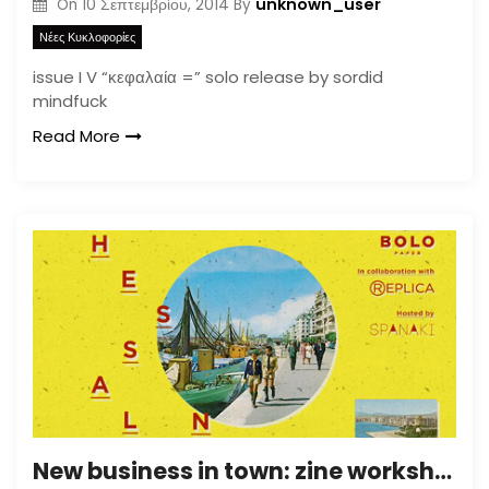
unknown_user
On
10 Σεπτεμβρίου, 2014
By
Νέες Κυκλοφορίες
issue I V “κεφαλαία =” solo release by sordid
mindfuck
Read More
New business in town: zine workshops