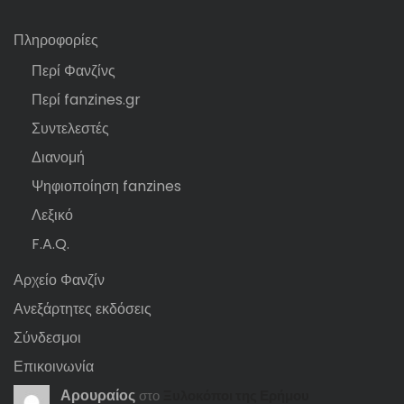
Πληροφορίες
Περί Φανζίνς
Περί fanzines.gr
Συντελεστές
Διανομή
Ψηφιοποίηση fanzines
Λεξικό
F.A.Q.
Αρχείο Φανζίν
Ανεξάρτητες εκδόσεις
Σύνδεσμοι
Επικοινωνία
Αρουραίος
στο
Ξυλοκόποι της Ερήμου