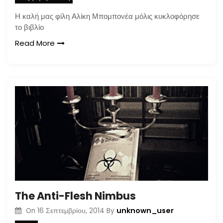
Η καλή μας φίλη Αλίκη Μπομπονέα μόλις κυκλοφόρησε
το βιβλίο
Read More
The Anti-Flesh Nimbus
unknown_user
On
16 Σεπτεμβρίου, 2014
By