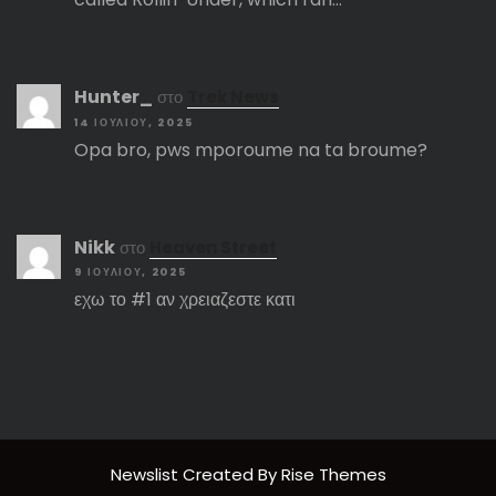
Hunter_
στο
Trek News
14 ΙΟΥΛΊΟΥ, 2025
Opa bro, pws mporoume na ta broume?
Nikk
στο
Heaven Street
9 ΙΟΥΛΊΟΥ, 2025
εχω το #1 αν χρειαζεστε κατι
Newslist
Created By
Rise Themes