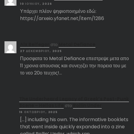
10 ΙΟΥΛΊΟΥ, 2026
Υπάρχει πλέον ψηφιοποιημένο εδώ:
https://arxeio.yfanet.net/item/1286
Αlx Belfegor
στο
Metal Defiance
27 ΔΕΚΕΜΒΡΊΟΥ, 2025
Προσφατα το Metal Defiance επεστρεψε μετα απο
11 χρονια απουσιας και συνεχιζει την πορεια του με
το νεο 20ο τευχος!…
The Underheard Legacy of Greek’s Post-Punk
Scene – Hellas Life
στο
Rollin Under
16 ΟΚΤΩΒΡΊΟΥ, 2025
[…] including his own. The informative booklets
that went inside quickly expanded into a zine
called Rollin’ Under, which ran…