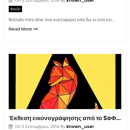
known_user
On
5 Σεπτεμβρίου, 2014
By
Φανζίν
8σέλιδο mini zine που κυκλοφορεί από δω κι από κει…
Read More
Έκθεση εικονογράφησης από το SoΦα(n)ky
known_user
On
2 Σεπτεμβρίου, 2014
By