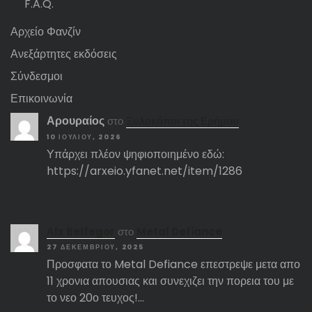
F.A.Q.
Αρχείο Φανζίν
Ανεξάρτητες εκδόσεις
Σύνδεσμοι
Επικοινωνία
Αρουραίος
στο
Ξυλοκόποι της Ερήμου
10 ΙΟΥΛΊΟΥ, 2026
Υπάρχει πλέον ψηφιοποιημένο εδώ:
https://arxeio.yfanet.net/item/1286
Αlx Belfegor
στο
Metal Defiance
27 ΔΕΚΕΜΒΡΊΟΥ, 2025
Προσφατα το Metal Defiance επεστρεψε μετα απο
11 χρονια απουσιας και συνεχιζει την πορεια του με
το νεο 20ο τευχος!…