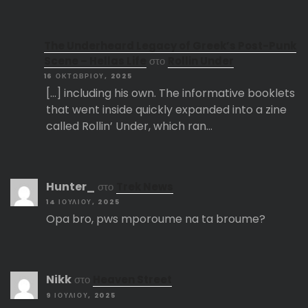
The Underheard Legacy of Greek’s Post-Punk
Scene – Hellas Life
στο
Rollin Under
16 ΟΚΤΩΒΡΊΟΥ, 2025
[…] including his own. The informative booklets
that went inside quickly expanded into a zine
called Rollin’ Under, which ran…
Hunter_
στο
Trek News
14 ΙΟΥΛΊΟΥ, 2025
Opa bro, pws mporoume na ta broume?
Nikk
στο
Heaven Street
9 ΙΟΥΛΊΟΥ, 2025