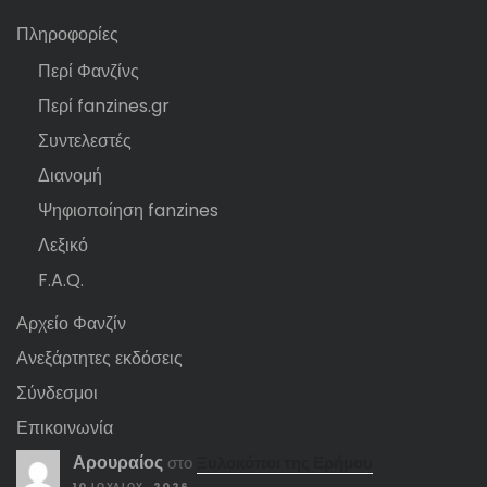
Πληροφορίες
Περί Φανζίνς
Περί fanzines.gr
Συντελεστές
Διανομή
Ψηφιοποίηση fanzines
Λεξικό
F.A.Q.
Αρχείο Φανζίν
Ανεξάρτητες εκδόσεις
Σύνδεσμοι
Επικοινωνία
Αρουραίος
στο
Ξυλοκόποι της Ερήμου
10 ΙΟΥΛΊΟΥ, 2026