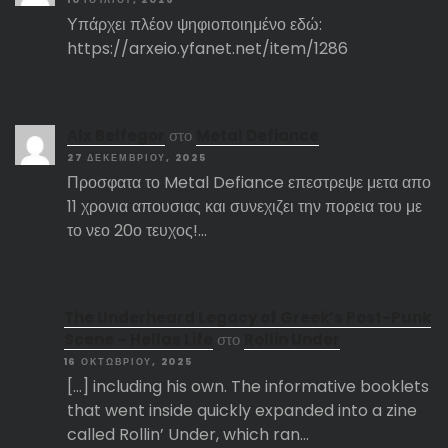
Υπάρχει πλέον ψηφιοποιημένο εδώ:
https://arxeio.yfanet.net/item/1286
Αlx Belfegor
στο
Metal Defiance
27 ΔΕΚΕΜΒΡΊΟΥ, 2025
Προσφατα το Metal Defiance επεστρεψε μετα απο
11 χρονια απουσιας και συνεχιζει την πορεια του με
το νεο 20ο τευχος!…
The Underheard Legacy of Greek’s Post-Punk
Scene – Hellas Life
στο
Rollin Under
16 ΟΚΤΩΒΡΊΟΥ, 2025
[…] including his own. The informative booklets
that went inside quickly expanded into a zine
called Rollin’ Under, which ran…