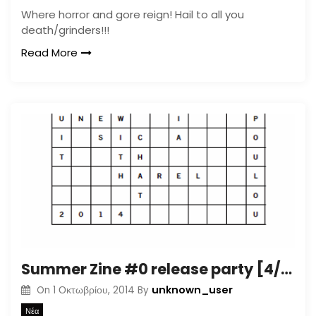
Where horror and gore reign! Hail to all you
death/grinders!!!
Read More
Summer Zine #0 release party [4/10@vm]
unknown_user
On
1 Οκτωβρίου, 2014
By
Νέα