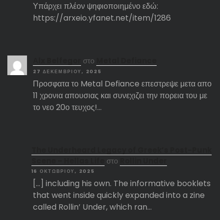
Υπάρχει πλέον ψηφιοποιημένο εδώ:
https://arxeio.yfanet.net/item/1286
Αlx Belfegor
στο
Metal Defiance
27 ΔΕΚΕΜΒΡΊΟΥ, 2025
Προσφατα το Metal Defiance επεστρεψε μετα απο
11 χρονια απουσιας και συνεχιζει την πορεια του με
το νεο 20ο τευχος!…
The Underheard Legacy of Greek’s Post-Punk
Scene – Hellas Life
στο
Rollin Under
16 ΟΚΤΩΒΡΊΟΥ, 2025
[…] including his own. The informative booklets
that went inside quickly expanded into a zine
called Rollin’ Under, which ran…