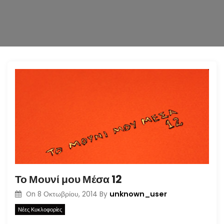
n
Το Μουνί μου Μέσα 12
unknown_user
On
8 Οκτωβρίου, 2014
By
Νέες Κυκλοφορίες