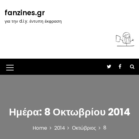
S
k
fanzines.gr
i
για την d.i.y. έντυπη έκφραση
p
t
o
c
o
n
t
M
e
n
e
t
n
u
Ημέρα:
8 Οκτωβρίου 2014
I
c
8
Home
2014
Οκτώβριος
o