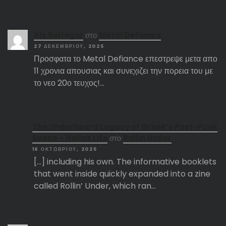
Αlx Belfegor
στο
Metal Defiance
27 ΔΕΚΕΜΒΡΊΟΥ, 2025
Προσφατα το Metal Defiance επεστρεψε μετα απο
11 χρονια απουσιας και συνεχιζει την πορεια του με
το νεο 20ο τευχος!…
The Underheard Legacy of Greek’s Post-Punk
Scene – Hellas Life
στο
Rollin Under
16 ΟΚΤΩΒΡΊΟΥ, 2025
[…] including his own. The informative booklets
that went inside quickly expanded into a zine
called Rollin’ Under, which ran…