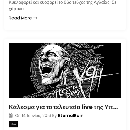
Κυκλοφορεί και κυοφορεί το 06ο τεύχος της Αγλαΐας! Σε
χάρτινο
Read More
Κάλεσμα για το τελευταίο live της Υπόγας Κ94 για το καλοκαίρι
EternalRain
On
14 Ιουνίου, 2016
By
Νέα