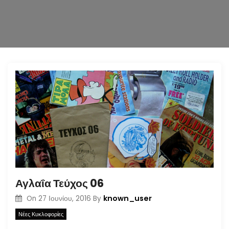
n
Αγλαΐα Τεύχος 06
known_user
On
27 Ιουνίου, 2016
By
Νέες Κυκλοφορίες