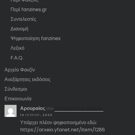
Περί fanzines.gr
Συντελεστές
Διανομή
Ψηφιοποίηση fanzines
Λεξικό
F.A.Q.
Αρχείο Φανζίν
Ανεξάρτητες εκδόσεις
Σύνδεσμοι
Επικοινωνία
Αρουραίος
στο
Ξυλοκόποι της Ερήμου
10 ΙΟΥΛΊΟΥ, 2026
Υπάρχει πλέον ψηφιοποιημένο εδώ:
https://arxeio.yfanet.net/item/1286