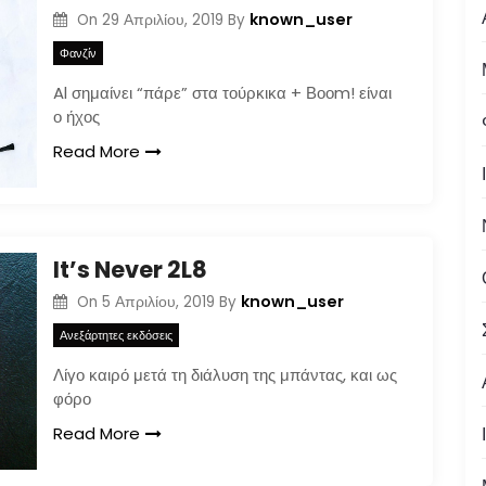
known_user
On
29 Απριλίου, 2019
By
Φανζίν
Al σημαίνει “πάρε” στα τούρκικα + Βοοm! είναι
ο ήχος
Read More
It’s Never 2L8
known_user
On
5 Απριλίου, 2019
By
Ανεξάρτητες εκδόσεις
Λίγο καιρό μετά τη διάλυση της μπάντας, και ως
φόρο
Read More