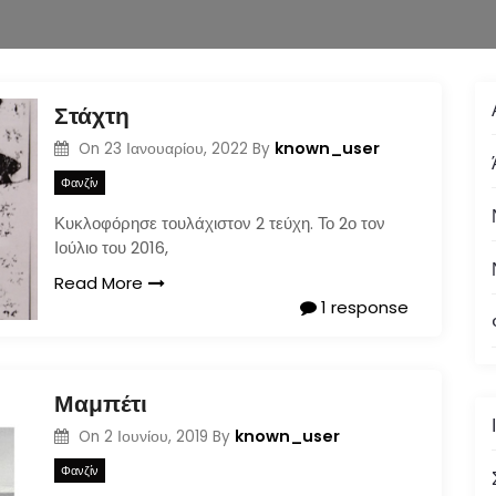
Στάχτη
known_user
On
23 Ιανουαρίου, 2022
By
Φανζίν
Κυκλοφόρησε τουλάχιστον 2 τεύχη. Το 2ο τον
Ιούλιο του 2016,
Read More
1 response
Μαμπέτι
known_user
On
2 Ιουνίου, 2019
By
Φανζίν