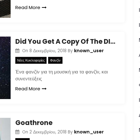
Read More
Did You Get A Copy Of The DIY Zine For How To Better Participate In Your Local Apocalypse?
known_user
On
8 Δεκεμβρίου, 2018
By
Νέες Κυκλοφορίες
Φανζίν
Ένα φανζίν για τη μουσική για τα φανζίν, και
συνεντεύξεις
Read More
Goathrone
known_user
On
2 Δεκεμβρίου, 2018
By