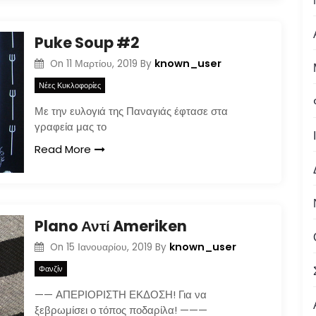
Puke Soup #2
known_user
On
11 Μαρτίου, 2019
By
Νέες Κυκλοφορίες
Με την ευλογιά της Παναγιάς έφτασε στα
γραφεία μας το
Read More
Plano Αντί Ameriken
known_user
On
15 Ιανουαρίου, 2019
By
Φανζίν
—— ΑΠΕΡΙΟΡΙΣΤΗ ΕΚΔΟΣΗ! Για να
ξεβρωμίσει ο τόπος ποδαρίλα! ———