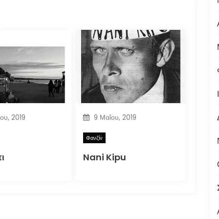
ίου, 2019
9 Μαΐου, 2019
Φανζίν
ι
Nani Kipu