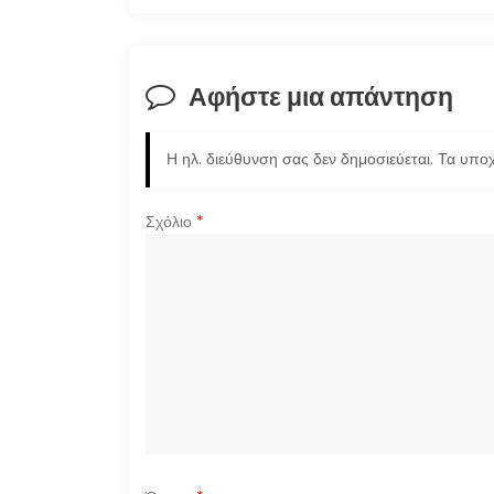
ο
ή
Αφήστε μια απάντηση
γ
η
Η ηλ. διεύθυνση σας δεν δημοσιεύεται.
Τα υποχ
σ
Σχόλιο
*
η
ά
ρ
θ
ρ