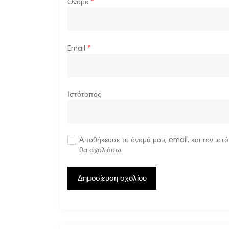
ω
Όνομα
*
ν
Email
*
Ιστότοπος
Αποθήκευσε το όνομά μου, email, και τον ιστ
θα σχολιάσω.