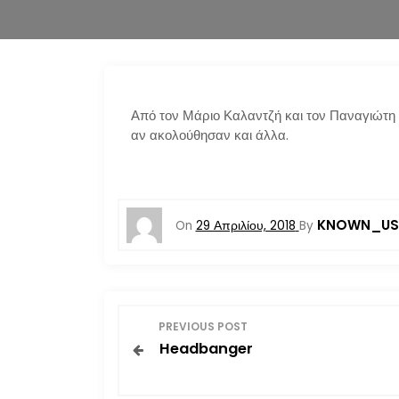
Από τον Μάριο Καλαντζή και τον Παναγιώτη Θ
αν ακολούθησαν και άλλα.
KNOWN_US
On
29 Απριλίου, 2018
By
Π
PREVIOUS POST
Headbanger
λ