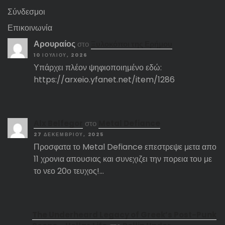
Σύνδεσμοι
Επικοινωνία
Αρουραίος
στο
Ξυλοκόποι της Ερήμου
10 ΙΟΥΛΊΟΥ, 2026
Υπάρχει πλέον ψηφιοποιημένο εδώ:
https://arxeio.yfanet.net/item/1286
Αlx Belfegor
στο
Metal Defiance
27 ΔΕΚΕΜΒΡΊΟΥ, 2025
Προσφατα το Metal Defiance επεστρεψε μετα απο
11 χρονια απουσιας και συνεχιζει την πορεια του με
το νεο 20ο τευχος!…
The Underheard Legacy of Greek’s Post-Punk