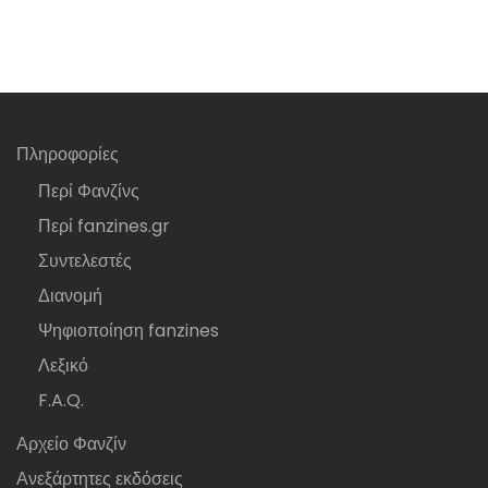
Πληροφορίες
Περί Φανζίνς
Περί fanzines.gr
Συντελεστές
Διανομή
Ψηφιοποίηση fanzines
Λεξικό
F.A.Q.
Αρχείο Φανζίν
Ανεξάρτητες εκδόσεις