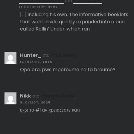
Scene – Hellas Life
στο
Rollin Under
16 ΟΚΤΩΒΡΊΟΥ, 2025
[…] including his own. The informative booklets
that went inside quickly expanded into a zine
called Rollin’ Under, which ran…
Hunter_
στο
Trek News
14 ΙΟΥΛΊΟΥ, 2025
Opa bro, pws mporoume na ta broume?
Nikk
στο
Heaven Street
9 ΙΟΥΛΊΟΥ, 2025
εχω το #1 αν χρειαζεστε κατι