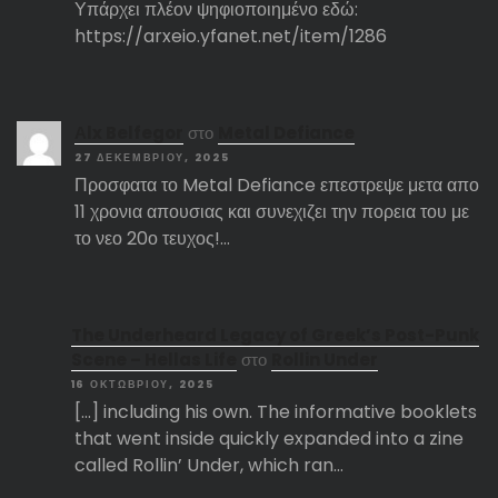
Υπάρχει πλέον ψηφιοποιημένο εδώ:
https://arxeio.yfanet.net/item/1286
Αlx Belfegor
στο
Metal Defiance
27 ΔΕΚΕΜΒΡΊΟΥ, 2025
Προσφατα το Metal Defiance επεστρεψε μετα απο
11 χρονια απουσιας και συνεχιζει την πορεια του με
το νεο 20ο τευχος!…
The Underheard Legacy of Greek’s Post-Punk
Scene – Hellas Life
στο
Rollin Under
16 ΟΚΤΩΒΡΊΟΥ, 2025
[…] including his own. The informative booklets
that went inside quickly expanded into a zine
called Rollin’ Under, which ran…