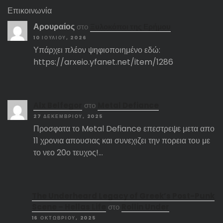
Επικοινωνία
Αρουραίος
στο
Ξυλοκόποι της Ερήμου
10 ΙΟΥΛΊΟΥ, 2026
Υπάρχει πλέον ψηφιοποιημένο εδώ:
https://arxeio.yfanet.net/item/1286
Αlx Belfegor
στο
Metal Defiance
27 ΔΕΚΕΜΒΡΊΟΥ, 2025
Προσφατα το Metal Defiance επεστρεψε μετα απο
11 χρονια απουσιας και συνεχιζει την πορεια του με
το νεο 20ο τευχος!…
The Underheard Legacy of Greek’s Post-Punk
Scene – Hellas Life
στο
Rollin Under
16 ΟΚΤΩΒΡΊΟΥ, 2025