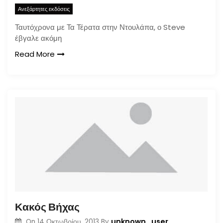
Ανεξάρτητες εκδόσεις
Ταυτόχρονα με Τα Τέρατα στην Ντουλάπα, ο Steve
έβγαλε ακόμη
Read More
Κακός Βήχας
unknown_user
On
14 Οκτωβρίου, 2013
By