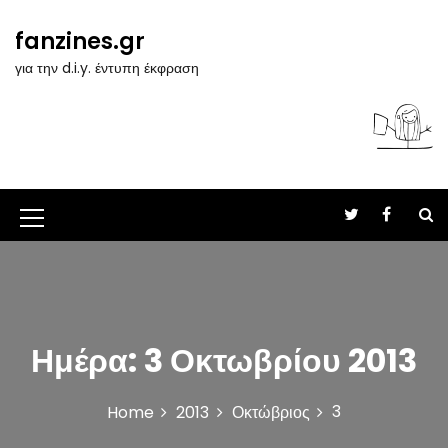
S
k
fanzines.gr
i
για την d.i.y. έντυπη έκφραση
p
t
o
c
o
n
t
M
e
n
e
t
n
u
Ημέρα:
3 Οκτωβρίου 2013
I
c
3
Home
2013
Οκτώβριος
o