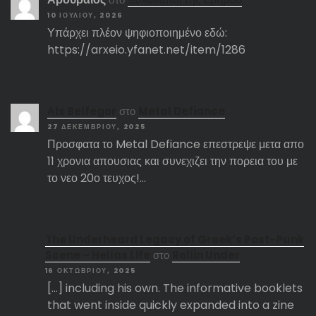
10 ΙΟΥΛΊΟΥ, 2026
Υπάρχει πλέον ψηφιοποιημένο εδώ:
https://arxeio.yfanet.net/item/1286
Αlx Belfegor
στο
Metal Defiance
27 ΔΕΚΕΜΒΡΊΟΥ, 2025
Προσφατα το Metal Defiance επεστρεψε μετα απο
11 χρονια απουσιας και συνεχιζει την πορεια του με
το νεο 20ο τευχος!…
The Underheard Legacy of Greek’s Post-Punk
Scene – Hellas Life
στο
Rollin Under
16 ΟΚΤΩΒΡΊΟΥ, 2025
[…] including his own. The informative booklets
that went inside quickly expanded into a zine