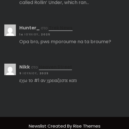
called Rollin’ Under, which ran…
Hunter_
στο
Trek News
14 ΙΟΥΛΊΟΥ, 2025
Opa bro, pws mporoume na ta broume?
Nikk
στο
Heaven Street
9 ΙΟΥΛΊΟΥ, 2025
εχω το #1 αν χρειαζεστε κατι
Newslist
Created By
Rise Themes