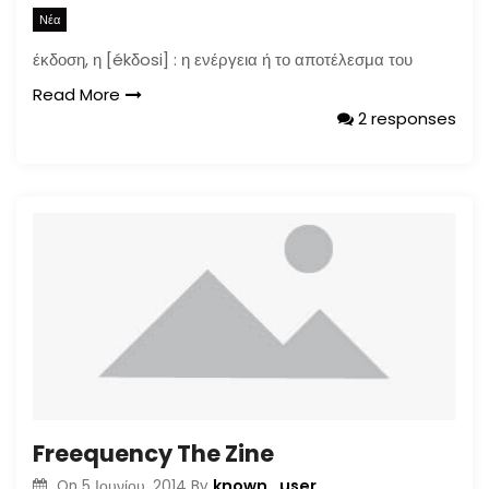
Νέα
έκδοση, η [ékδosi] : η ενέργεια ή το αποτέλεσμα του
Read More
2 responses
Freequency The Zine
known_user
On
5 Ιουνίου, 2014
By