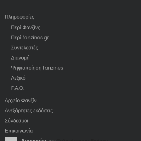
Πληροφορίες
Περί Φανζίνς
Περί fanzines.gr
Συντελεστές
Διανομή
Ψηφιοποίηση fanzines
Λεξικό
F.A.Q.
Αρχείο Φανζίν
Ανεξάρτητες εκδόσεις
Σύνδεσμοι
Επικοινωνία
Αρουραίος
στο
Ξυλοκόποι της Ερήμου