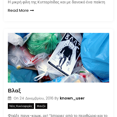
Η μικρή φίλη της Kυτταρίτιδας και με δανεικό ένα παίκτη
Read More
Βλαξ
known_user
On
24 Δεκεμβρίου, 2016
By
Νέες Κυκλοφορίες
Φανζίν
Φτιάξε πανκ-κομικ, ρε! “Ιστοριες από το περιθώριο και το