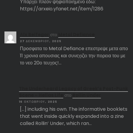
Υπάρχει πλέον ψηφιοποιημένο εδώ:
https://arxeio.yfanet.net/item/1286
Αlx Belfegor
στο
Metal Defiance
27 ΔΕΚΕΜΒΡΊΟΥ, 2025
Προσφατα το Metal Defiance επεστρεψε μετα απο
11 χρονια απουσιας και συνεχιζει την πορεια του με
το νεο 20ο τευχος!…
The Underheard Legacy of Greek’s Post-Punk
Scene – Hellas Life
στο
Rollin Under
16 ΟΚΤΩΒΡΊΟΥ, 2025
[…] including his own. The informative booklets
that went inside quickly expanded into a zine
called Rollin’ Under, which ran…