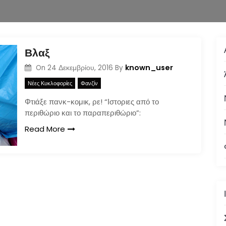
Βλαξ
known_user
On
24 Δεκεμβρίου, 2016
By
Νέες Κυκλοφορίες
Φανζίν
Φτιάξε πανκ-κομικ, ρε! “Ιστοριες από το
περιθώριο και το παραπεριθώριο”:
Read More