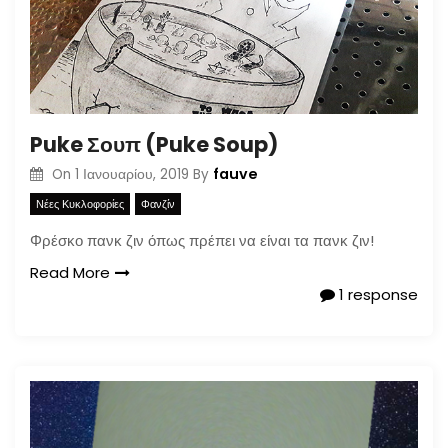
Puke Σουπ (Puke Soup)
fauve
On
1 Ιανουαρίου, 2019
By
Νέες Κυκλοφορίες
Φανζίν
Φρέσκο πανκ ζιν όπως πρέπει να είναι τα πανκ ζιν!
Read More
1 response