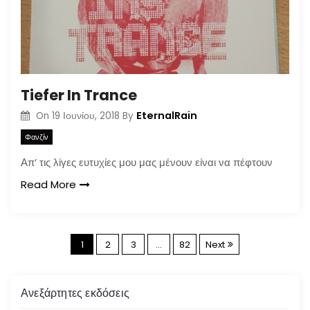
Tiefer In Trance
EternalRain
On
19 Ιουνίου, 2018
By
Φανζίν
Απ’ τις λίγες ευτυχίες μου μας μένουν είναι να πέφτουν
Read More
Σ
1
2
3
…
82
Next
ε
Ανεξάρτητες εκδόσεις