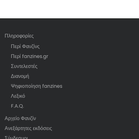
Πληροφορίες
Περί Φανζίνς
Περί fanzines.gr
Συντελεστές
Διανομή
Ψηφιοποίηση fanzines
Λεξικό
F.A.Q.
Αρχείο Φανζίν
Ανεξάρτητες εκδόσεις
Σύνδεσμοι