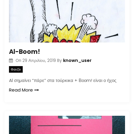
Al-Boom!
known_user
On
29 Απριλίου, 2019
By
Φανζίν
Al σημαίνει “πάρε” στα τούρκικα + Βοοm! είναι ο ήχος
Read More