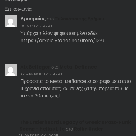
Επικοινωνία
Αρουραίος
στο
Ξυλοκόποι της Ερήμου
10 ΙΟΥΛΊΟΥ, 2026
Υπάρχει πλέον ψηφιοποιημένο εδώ:
https://arxeio.yfanet.net/item/1286
Αlx Belfegor
στο
Metal Defiance
27 ΔΕΚΕΜΒΡΊΟΥ, 2025
Προσφατα το Metal Defiance επεστρεψε μετα απο
11 χρονια απουσιας και συνεχιζει την πορεια του με
το νεο 20ο τευχος!…
The Underheard Legacy of Greek’s Post-Punk
Scene – Hellas Life
στο
Rollin Under
16 ΟΚΤΩΒΡΊΟΥ, 2025