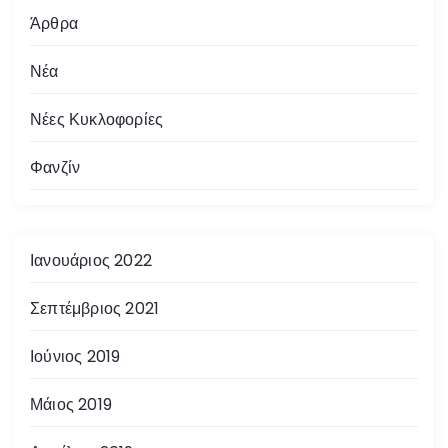
λ
Άρθρα
ι
Νέα
δ
Νέες Κυκλοφορίες
ο
Φανζίν
π
ο
Ιανουάριος 2022
ί
η
Σεπτέμβριος 2021
σ
Ιούνιος 2019
η
Μάιος 2019