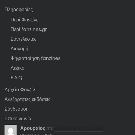
Πληροφορίες
Περί Φανζίνς
Περί fanzines.gr
Συντελεστές
Διανομή
Ψηφιοποίηση fanzines
Λεξικό
F.A.Q.
Αρχείο Φανζίν
Ανεξάρτητες εκδόσεις
Σύνδεσμοι
Επικοινωνία
Αρουραίος
στο
Ξυλοκόποι της Ερήμου
10 ΙΟΥΛΊΟΥ, 2026