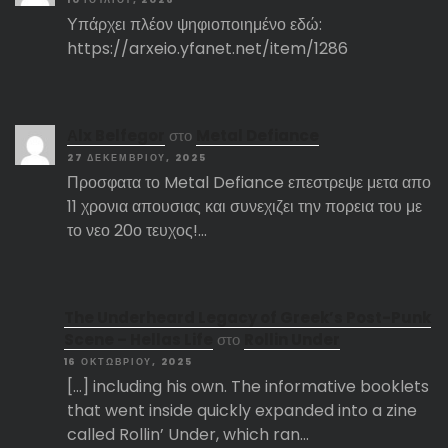
Υπάρχει πλέον ψηφιοποιημένο εδώ:
https://arxeio.yfanet.net/item/1286
Αlx Belfegor
στο
Metal Defiance
27 ΔΕΚΕΜΒΡΊΟΥ, 2025
Προσφατα το Metal Defiance επεστρεψε μετα απο
11 χρονια απουσιας και συνεχιζει την πορεια του με
το νεο 20ο τευχος!…
The Underheard Legacy of Greek’s Post-Punk
Scene – Hellas Life
στο
Rollin Under
16 ΟΚΤΩΒΡΊΟΥ, 2025
[…] including his own. The informative booklets
that went inside quickly expanded into a zine
called Rollin’ Under, which ran…