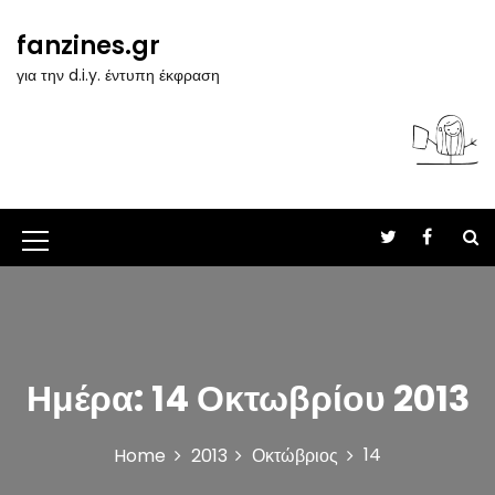
S
k
fanzines.gr
i
για την d.i.y. έντυπη έκφραση
p
t
o
c
o
n
t
M
e
n
e
t
n
u
Ημέρα:
14 Οκτωβρίου 2013
I
c
14
Home
2013
Οκτώβριος
o