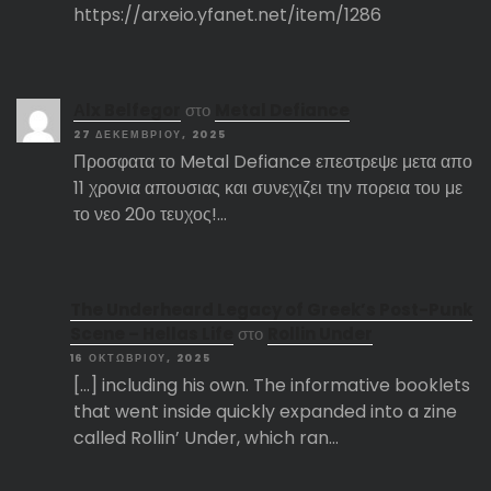
https://arxeio.yfanet.net/item/1286
Αlx Belfegor
στο
Metal Defiance
27 ΔΕΚΕΜΒΡΊΟΥ, 2025
Προσφατα το Metal Defiance επεστρεψε μετα απο
11 χρονια απουσιας και συνεχιζει την πορεια του με
το νεο 20ο τευχος!…
The Underheard Legacy of Greek’s Post-Punk
Scene – Hellas Life
στο
Rollin Under
16 ΟΚΤΩΒΡΊΟΥ, 2025
[…] including his own. The informative booklets
that went inside quickly expanded into a zine
called Rollin’ Under, which ran…