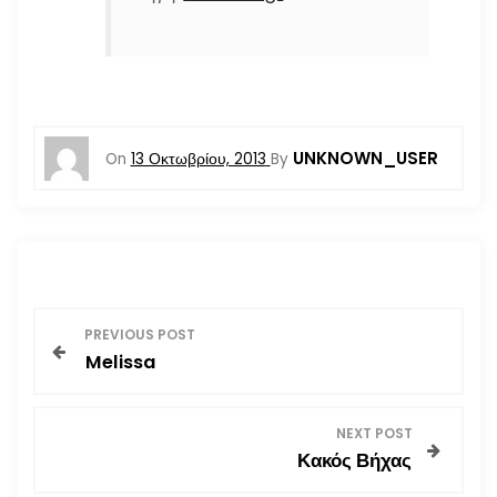
UNKNOWN_USER
On
13 Οκτωβρίου, 2013
By
Π
PREVIOUS POST
Melissa
λ
ο
NEXT POST
Κακός Βήχας
ή