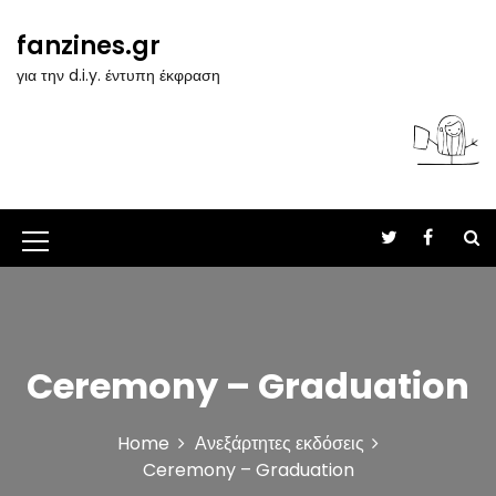
S
k
fanzines.gr
i
για την d.i.y. έντυπη έκφραση
p
t
o
c
o
n
t
M
e
n
e
t
n
u
Ceremony – Graduation
I
c
Home
Ανεξάρτητες εκδόσεις
o
Ceremony – Graduation