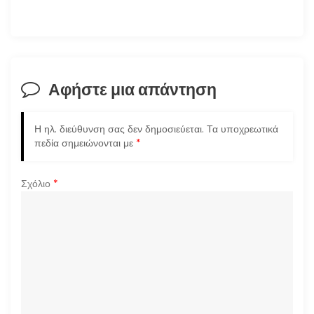
γ
η
σ
Αφήστε μια απάντηση
η
Η ηλ. διεύθυνση σας δεν δημοσιεύεται.
Τα υποχρεωτικά
ά
πεδία σημειώνονται με
*
ρ
Σχόλιο
*
θ
ρ
ω
ν