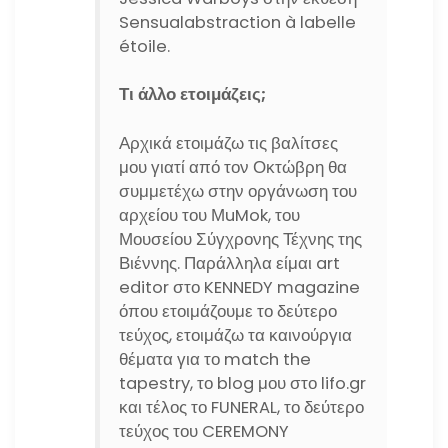
Sensualabstraction à labelle
étoile.
Τι άλλο ετοιμάζεις;
Αρχικά ετοιμάζω τις βαλίτσες
μου γιατί από τον Οκτώβρη θα
συμμετέχω στην οργάνωση του
αρχείου του ΜuMok, του
Μουσείου Σύγχρονης Τέχνης της
Βιέννης. Παράλληλα είμαι art
editor στο KENNEDY magazine
όπου ετοιμάζουμε το δεύτερο
τεύχος, ετοιμάζω τα καινούργια
θέματα για το match the
tapestry, το blog μου στο lifo.gr
και τέλος το FUNERAL, το δεύτερο
τεύχος του CEREMONY