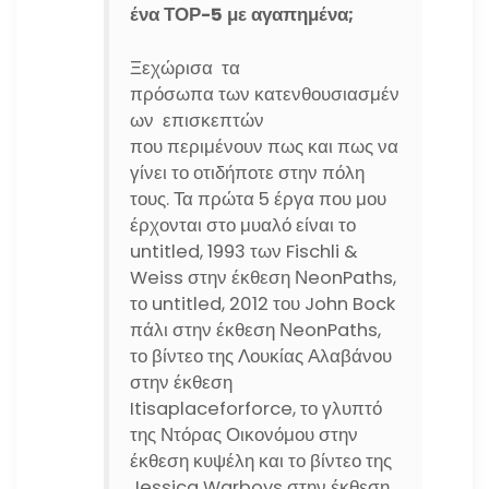
ένα ΤΟΡ-5 με αγαπημένα;
Ξεχώρισα τα
πρόσωπα των κατενθουσιασμέν
ων επισκεπτών
που περιμένουν πως και πως να
γίνει το οτιδήποτε στην πόλη
τους. Τα πρώτα 5 έργα που μου
έρχονται στο μυαλό είναι το
untitled, 1993 των Fischli &
Weiss στην έκθεση ΝeonPaths,
το untitled, 2012 του John Bock
πάλι στην έκθεση ΝeonPaths,
το βίντεο της Λουκίας Αλαβάνου
στην έκθεση
Itisaplaceforforce, το γλυπτό
της Ντόρας Οικονόμου στην
έκθεση κυψέλη και το βίντεο της
Jessica Warboys στην έκθεση