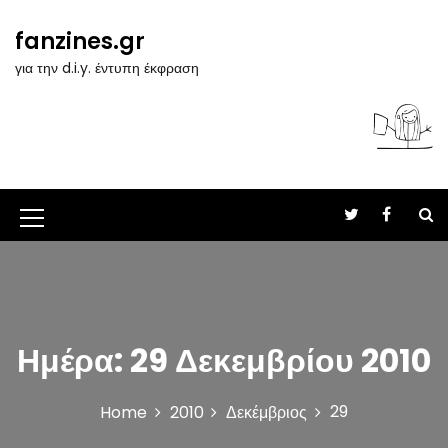
S
k
fanzines.gr
i
για την d.i.y. έντυπη έκφραση
p
t
o
c
o
n
t
M
e
n
e
t
n
u
Ημέρα:
29 Δεκεμβρίου 2010
I
c
29
Home
2010
Δεκέμβριος
o