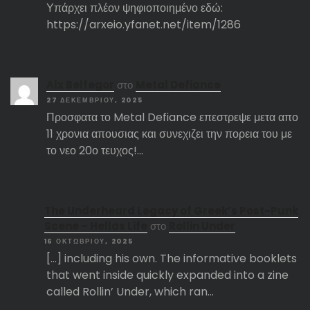
Υπάρχει πλέον ψηφιοποιημένο εδώ:
https://arxeio.yfanet.net/item/1286
Αlx Belfegor
στο
Metal Defiance
27 ΔΕΚΕΜΒΡΊΟΥ, 2025
Προσφατα το Metal Defiance επεστρεψε μετα απο
11 χρονια απουσιας και συνεχιζει την πορεια του με
το νεο 20ο τευχος!…
The Underheard Legacy of Greek’s Post-Punk
Scene – Hellas Life
στο
Rollin Under
16 ΟΚΤΩΒΡΊΟΥ, 2025
[…] including his own. The informative booklets
that went inside quickly expanded into a zine
called Rollin’ Under, which ran…