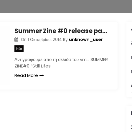
Summer Zine #0 release party [4/10@vm]
unknown_user
On
1 Οκτωβρίου, 2014
By
Νέα
Αντιγράφουμε από τη σελίδα του vm… SUMMER
ZINE#0 “Still Lifes
Read More