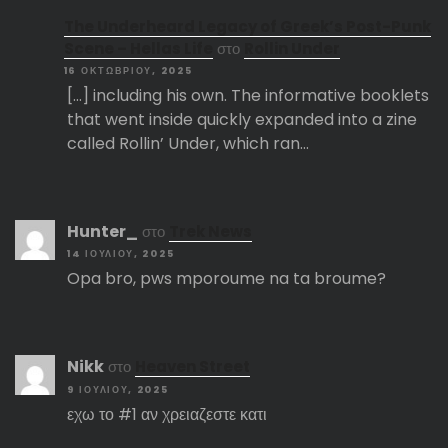
The Underheard Legacy of Greek’s Post-Punk
Scene – Hellas Life
στο
Rollin Under
16 ΟΚΤΩΒΡΊΟΥ, 2025
[…] including his own. The informative booklets
that went inside quickly expanded into a zine
called Rollin’ Under, which ran…
Hunter_
στο
Trek News
14 ΙΟΥΛΊΟΥ, 2025
Opa bro, pws mporoume na ta broume?
Nikk
στο
Heaven Street
9 ΙΟΥΛΊΟΥ, 2025
εχω το #1 αν χρειαζεστε κατι