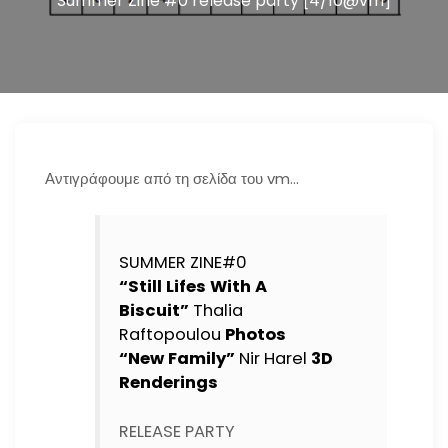
Summer Zine #0 release party [4/10@vm]
n
Αντιγράφουμε από τη σελίδα του vm…
SUMMER ZINE#0
“Still Lifes With A
Biscuit”
Thalia
Raftopoulou
Photos
“New Family”
Nir Harel
3D
Renderings
RELEASE PARTY