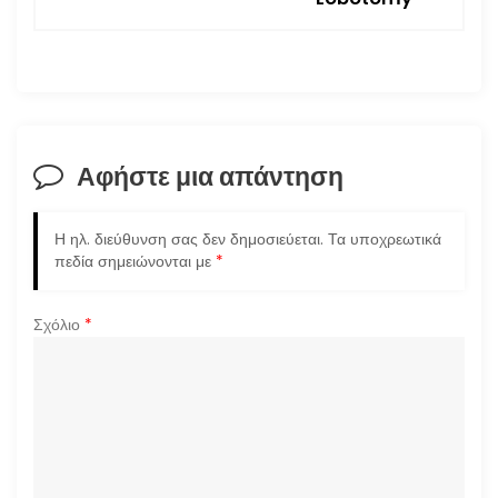
ή
γ
η
σ
Αφήστε μια απάντηση
η
Η ηλ. διεύθυνση σας δεν δημοσιεύεται.
Τα υποχρεωτικά
ά
πεδία σημειώνονται με
*
ρ
Σχόλιο
*
θ
ρ
ω