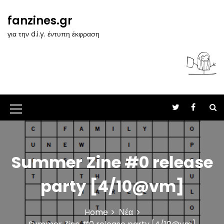
S
k
fanzines.gr
i
για την d.i.y. έντυπη έκφραση
p
t
o
c
o
n
t
M
e
n
e
t
n
Summer Zine #0 release
u
I
party [4/10@vm]
c
o
Home
Νέα