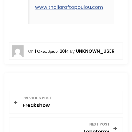
www.thaliaraftopoulou.com
UNKNOWN_USER
On
1 Οκτωβρίου, 2014
By
Π
PREVIOUS POST
Freakshow
λ
ο
NEXT POST
Lobotomy