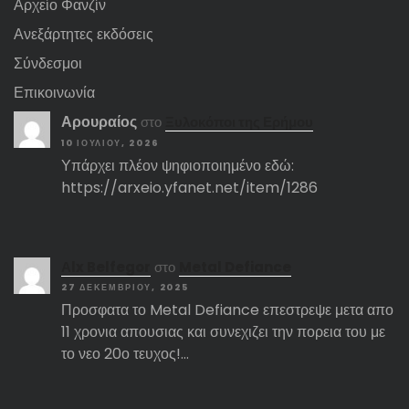
Αρχείο Φανζίν
Ανεξάρτητες εκδόσεις
Σύνδεσμοι
Επικοινωνία
Αρουραίος
στο
Ξυλοκόποι της Ερήμου
10 ΙΟΥΛΊΟΥ, 2026
Υπάρχει πλέον ψηφιοποιημένο εδώ:
https://arxeio.yfanet.net/item/1286
Αlx Belfegor
στο
Metal Defiance
27 ΔΕΚΕΜΒΡΊΟΥ, 2025
Προσφατα το Metal Defiance επεστρεψε μετα απο
11 χρονια απουσιας και συνεχιζει την πορεια του με
το νεο 20ο τευχος!…