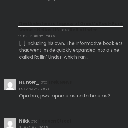
The Underheard Legacy of Greek’s Post-Punk
Scene – Hellas Life
στο
Rollin Under
16 ΟΚΤΩΒΡΊΟΥ, 2025
[…] including his own. The informative booklets
that went inside quickly expanded into a zine
called Rollin’ Under, which ran…
Hunter_
στο
Trek News
14 ΙΟΥΛΊΟΥ, 2025
Opa bro, pws mporoume na ta broume?
Nikk
στο
Heaven Street
9 ΙΟΥΛΊΟΥ, 2025