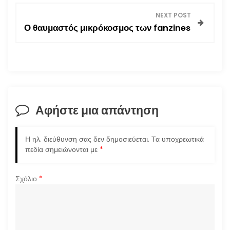
ο
NEXT POST
Ο θαυμαστός μικρόκοσμος των fanzines
ή
γ
η
σ
Αφήστε μια απάντηση
η
Η ηλ. διεύθυνση σας δεν δημοσιεύεται.
Τα υποχρεωτικά
ά
πεδία σημειώνονται με
*
ρ
Σχόλιο
*
θ
ρ