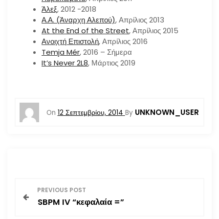
Άλεξ
, 2012 -2018
Α.Α. (Άναρχη Αλεπού)
, Απρίλιος 2013
At the End of the Street
, Απρίλιος 2015
Ανοιχτή Επιστολή
, Απρίλιος 2016
Temja Mér
, 2016 – Σήμερα
It’s Never 2L8
, Μάρτιος 2019
UNKNOWN_USER
On
12 Σεπτεμβρίου, 2014
By
Π
PREVIOUS POST
SBPM IV “κεφαλαία =”
λ