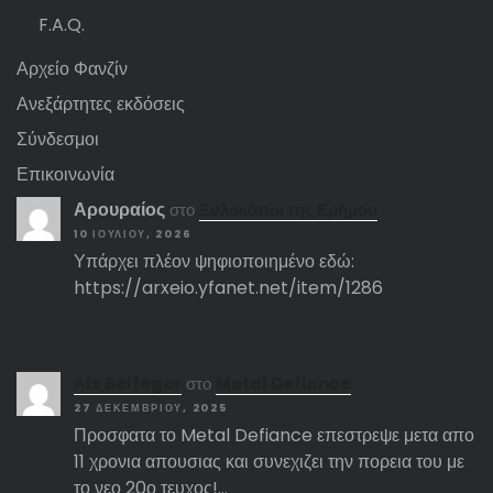
F.A.Q.
Αρχείο Φανζίν
Ανεξάρτητες εκδόσεις
Σύνδεσμοι
Επικοινωνία
Αρουραίος
στο
Ξυλοκόποι της Ερήμου
10 ΙΟΥΛΊΟΥ, 2026
Υπάρχει πλέον ψηφιοποιημένο εδώ:
https://arxeio.yfanet.net/item/1286
Αlx Belfegor
στο
Metal Defiance
27 ΔΕΚΕΜΒΡΊΟΥ, 2025
Προσφατα το Metal Defiance επεστρεψε μετα απο
11 χρονια απουσιας και συνεχιζει την πορεια του με
το νεο 20ο τευχος!…