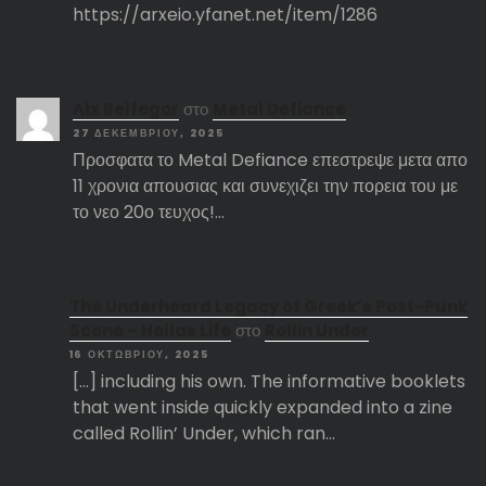
https://arxeio.yfanet.net/item/1286
Αlx Belfegor
στο
Metal Defiance
27 ΔΕΚΕΜΒΡΊΟΥ, 2025
Προσφατα το Metal Defiance επεστρεψε μετα απο
11 χρονια απουσιας και συνεχιζει την πορεια του με
το νεο 20ο τευχος!…
The Underheard Legacy of Greek’s Post-Punk
Scene – Hellas Life
στο
Rollin Under
16 ΟΚΤΩΒΡΊΟΥ, 2025
[…] including his own. The informative booklets
that went inside quickly expanded into a zine
called Rollin’ Under, which ran…