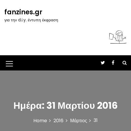
S
k
fanzines.gr
i
για την d.i.y. έντυπη έκφραση
p
t
o
c
o
n
t
M
e
n
e
t
n
u
Ημέρα:
31 Μαρτίου 2016
I
c
31
Home
2016
Μάρτιος
o