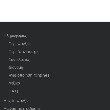
Πληροφορίες
Περί Φανζίνς
Περί fanzines.gr
Συντελεστές
Διανομή
Ψηφιοποίηση fanzines
Λεξικό
F.A.Q.
Αρχείο Φανζίν
Ανεξάρτητες εκδόσεις