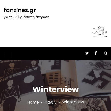
S
k
fanzines.gr
i
για την d.i.y. έντυπη έκφραση
p
t
o
c
o
n
t
M
e
n
e
t
n
u
Winterview
I
c
Winterview
Home
Φανζίν
o