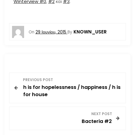
Winterview #0
,
#2
και
#3
.
KNOWN_USER
On
29 Ιουνίου, 2015
By
Π
PREVIOUS POST
h is for hopelessness / happiness / h is
λ
for house
ο
NEXT POST
ή
Bacteria #2
γ