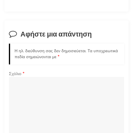
η
σ
Αφήστε μια απάντηση
η
ά
Η ηλ. διεύθυνση σας δεν δημοσιεύεται.
Τα υποχρεωτικά
πεδία σημειώνονται με
*
ρ
Σχόλιο
*
θ
ρ
ω
ν