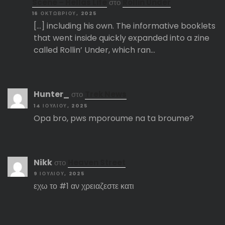
Scene – Hellas Life
στο
Rollin Under
16 ΟΚΤΩΒΡΊΟΥ, 2025
[…] including his own. The informative booklets
that went inside quickly expanded into a zine
called Rollin’ Under, which ran…
Hunter_
στο
Trek News
14 ΙΟΥΛΊΟΥ, 2025
Opa bro, pws mporoume na ta broume?
Nikk
στο
Heaven Street
9 ΙΟΥΛΊΟΥ, 2025
εχω το #1 αν χρειαζεστε κατι