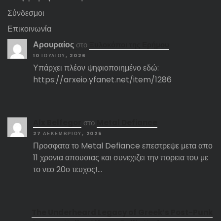
Σύνδεσμοι
Επικοινωνία
Αρουραίος
στο
Ξυλοκόποι της Ερήμου
10 ΙΟΥΛΊΟΥ, 2026
Υπάρχει πλέον ψηφιοποιημένο εδώ:
https://arxeio.yfanet.net/item/1286
Αlx Belfegor
στο
Metal Defiance
27 ΔΕΚΕΜΒΡΊΟΥ, 2025
Προσφατα το Metal Defiance επεστρεψε μετα απο
11 χρονια απουσιας και συνεχιζει την πορεια του με
το νεο 20ο τευχος!…
The Underheard Legacy of Greek’s Post-Punk