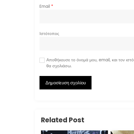
ν
Email
*
Ιστότοπος
Αποθήκευσε το όνομά μου, email, και τον ιστ
θα σχολιάσω.
Related Post