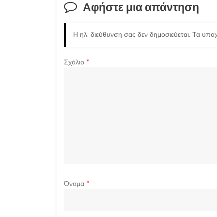
ή
Αφήστε μια απάντηση
γ
Η ηλ. διεύθυνση σας δεν δημοσιεύεται.
Τα υποχ
η
σ
Σχόλιο
*
η
ά
ρ
θ
ρ
Όνομα
*
ω