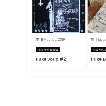
11 Μαρτίου, 2019
1 Ιανο
Νέες Κυκλοφορίες
Νέες Κυκλο
Puke Soup #2