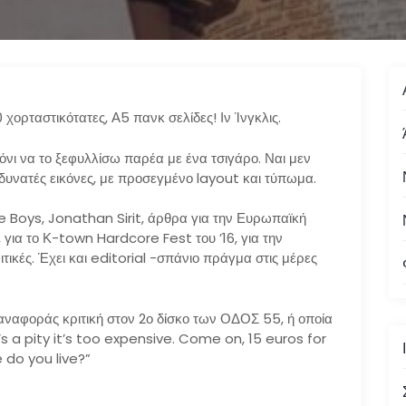
χορταστικότατες, Α5 πανκ σελίδες! Ιν Ίνγκλις.
όνι να το ξεφυλλίσω παρέα με ένα τσιγάρο. Ναι μεν
ές δυνατές εικόνες, με προσεγμένο layout και τύπωμα.
re Boys, Jonathan Sirit, άρθρα για την Ευρωπαϊκή
 για το Κ-town Hardcore Fest του ’16, για την
ιτικές. Έχει και editorial -σπάνιο πράγμα στις μέρες
 αναφοράς κριτική στον 2ο δίσκο των ΟΔΟΣ 55, ή οποία
t’s a pity it’s too expensive. Come on, 15 euros for
 do you live?”