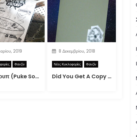
υαρίου, 2019
8 Δεκεμβρίου, 2018
φορίες
Φανζίν
Νέες Κυκλοφορίες
Φανζίν
Puke Σουπ (Puke Soup)
Did You Get A Copy Of The DIY Zine For How To Better Participate In Your Local Apocalypse?