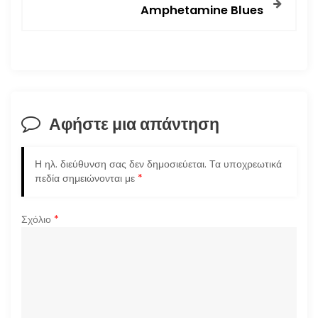
Amphetamine Blues
ή
γ
η
σ
Αφήστε μια απάντηση
η
Η ηλ. διεύθυνση σας δεν δημοσιεύεται.
Τα υποχρεωτικά
ά
πεδία σημειώνονται με
*
ρ
Σχόλιο
*
θ
ρ
ω