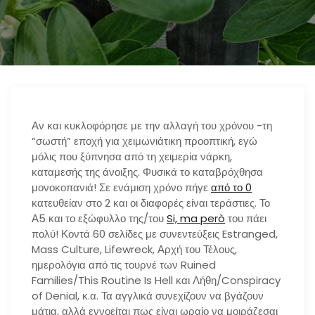
n
Αν και κυκλοφόρησε με την αλλαγή του χρόνου -τη
“σωστή” εποχή για χειμωνιάτικη προοπτική, εγώ
μόλις που ξύπνησα από τη χειμερία νάρκη,
καταμεσής της άνοιξης. Φυσικά το καταβρόχθησα
μονοκοπανιά! Σε ενάμιση χρόνο πήγε
από το 0
κατευθείαν στο 2 και οι διαφορές είναι τεράστιες. Το
Α5 και το εξώφυλλο της/του
Si, ma però
του πάει
πολύ! Κοντά 60 σελίδες με συνεντεύξεις Estranged,
Mass Culture, Lifewreck, Αρχή του Τέλους,
ημερολόγια από τις τουρνέ των Ruined
Families/This Routine Is Hell και Λήθη/Conspiracy
of Denial, κ.α. Τα αγγλικά συνεχίζουν να βγάζουν
μάτια, αλλά εννοείται πως είναι ωραίο να μοιράζεσαι