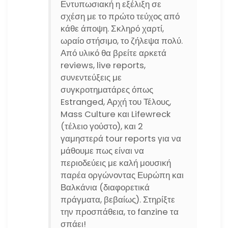
Εντυπωσιακή η εξέλιξη σε
σχέση με το πρώτο τεύχος από
κάθε άποψη. Σκληρό χαρτί,
ωραίο στήσιμο, το ζήλεψα πολύ.
Από υλικό θα βρείτε αρκετά
reviews, live reports,
συνεντεύξεις με
συγκροτηματάρες όπως
Estranged, Αρχή του Τέλους,
Mass Culture και Lifewreck
(τέλειο γούστο), και 2
γαμηστερά tour reports για να
μάθουμε πως είναι να
περιοδεύεις με καλή μουσική
παρέα οργώνοντας Ευρώπη και
Βαλκάνια (διαφορετικά
πράγματα, βεβαίως). Στηρίξτε
την προσπάθεια, το fanzine τα
σπάει!