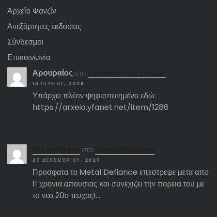
Αρχείο Φανζίν
Ανεξάρτητες εκδόσεις
Σύνδεσμοι
Επικοινωνία
Αρουραίος
στο
Ξυλοκόποι της Ερήμου
10 ΙΟΥΛΊΟΥ, 2026
Υπάρχει πλέον ψηφιοποιημένο εδώ:
https://arxeio.yfanet.net/item/1286
Αlx Belfegor
στο
Metal Defiance
27 ΔΕΚΕΜΒΡΊΟΥ, 2025
Προσφατα το Metal Defiance επεστρεψε μετα απο
11 χρονια απουσιας και συνεχιζει την πορεια του με
το νεο 20ο τευχος!…