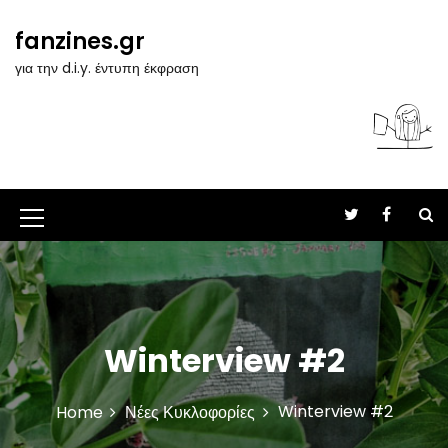
S
k
fanzines.gr
i
για την d.i.y. έντυπη έκφραση
p
t
o
c
o
n
t
M
e
n
e
t
n
u
Winterview #2
I
c
Winterview #2
Home
Νέες Κυκλοφορίες
o