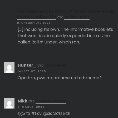
The Underheard Legacy of Greek’s Post-Punk
Scene – Hellas Life
στο
Rollin Under
16 ΟΚΤΩΒΡΊΟΥ, 2025
[…] including his own. The informative booklets
that went inside quickly expanded into a zine
called Rollin’ Under, which ran…
Hunter_
στο
Trek News
14 ΙΟΥΛΊΟΥ, 2025
Opa bro, pws mporoume na ta broume?
Nikk
στο
Heaven Street
9 ΙΟΥΛΊΟΥ, 2025
εχω το #1 αν χρειαζεστε κατι