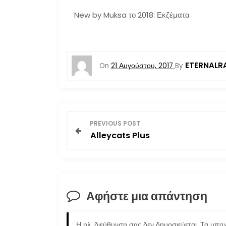
New by Muksa το 2018: Εκζέματα
ETERNALR
On
21 Αυγούστου, 2017
By
Π
PREVIOUS POST
Alleycats Plus
λ
ο
ή
Αφήστε μια απάντηση
γ
Η ηλ. διεύθυνση σας δεν δημοσιεύεται.
Τα υποχ