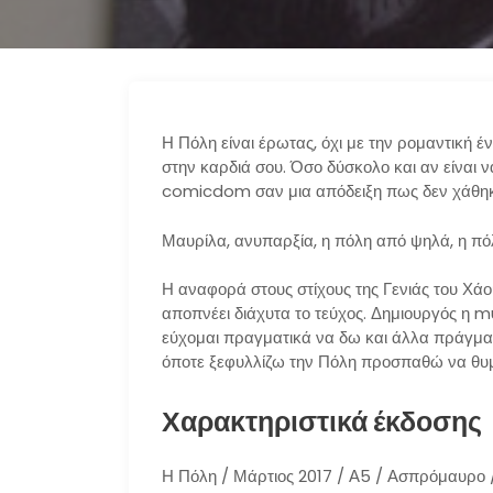
Η Πόλη είναι έρωτας, όχι με την ρομαντική έ
στην καρδιά σου. Όσο δύσκολο και αν είναι ν
comicdom σαν μια απόδειξη πως δεν χάθηκε
Μαυρίλα, ανυπαρξία, η πόλη από ψηλά, η π
Η αναφορά στους στίχους της Γενιάς του Χά
αποπνέει διάχυτα το τεύχος. Δημιουργός η m
εύχομαι πραγματικά να δω και άλλα πράγματα 
όποτε ξεφυλλίζω την Πόλη προσπαθώ να θυμ
Χαρακτηριστικά έκδοσης
Η Πόλη / Μάρτιος 2017 / Α5 / Ασπρόμαυρο /