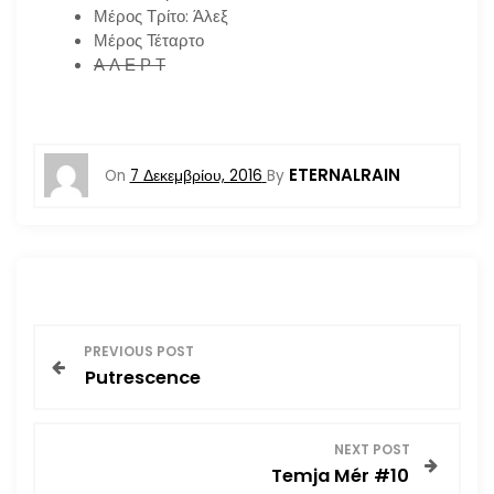
Μέρος Τρίτο: Άλεξ
Μέρος Τέταρτο
Α Λ Ε Ρ Τ
ETERNALRAIN
On
7 Δεκεμβρίου, 2016
By
Π
PREVIOUS POST
Putrescence
λ
ο
NEXT POST
Temja Mér #10