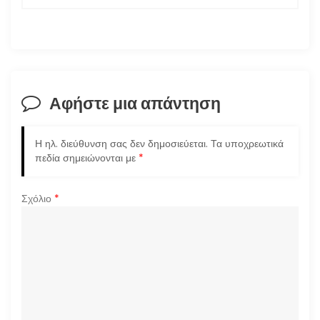
ή
γ
η
σ
Αφήστε μια απάντηση
η
Η ηλ. διεύθυνση σας δεν δημοσιεύεται.
Τα υποχρεωτικά
ά
πεδία σημειώνονται με
*
ρ
Σχόλιο
*
θ
ρ
ω