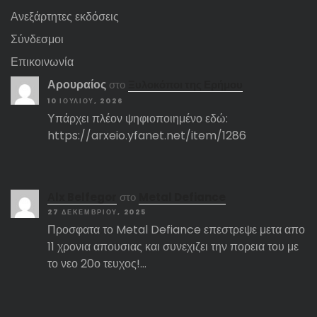
Ανεξάρτητες εκδόσεις
Σύνδεσμοι
Επικοινωνία
Αρουραίος
στο
Ξυλοκόποι της Ερήμου
10 ΙΟΥΛΊΟΥ, 2026
Υπάρχει πλέον ψηφιοποιημένο εδώ:
https://arxeio.yfanet.net/item/1286
Αlx Belfegor
στο
Metal Defiance
27 ΔΕΚΕΜΒΡΊΟΥ, 2025
Προσφατα το Metal Defiance επεστρεψε μετα απο
11 χρονια απουσιας και συνεχιζει την πορεια του με
το νεο 20ο τευχος!…