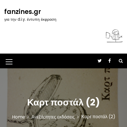
S
k
fanzines.gr
i
για την d.i.y. έντυπη έκφραση
p
t
o
c
o
n
t
M
e
n
e
t
n
u
Καρτ ποστάλ (2)
I
c
Καρτ ποστάλ (2)
Home
Ανεξάρτητες εκδόσεις
o