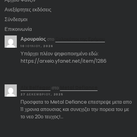
Ανεξάρτητες εκδόσεις
Σύνδεσμοι
Επικοινωνία
Αρουραίος
στο
Ξυλοκόποι της Ερήμου
10 ΙΟΥΛΊΟΥ, 2026
Υπάρχει πλέον ψηφιοποιημένο εδώ:
https://arxeio.yfanet.net/item/1286
Αlx Belfegor
στο
Metal Defiance
27 ΔΕΚΕΜΒΡΊΟΥ, 2025
Προσφατα το Metal Defiance επεστρεψε μετα απο
11 χρονια απουσιας και συνεχιζει την πορεια του με
το νεο 20ο τευχος!…