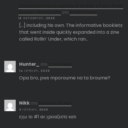
The Underheard Legacy of Greek’s Post-Punk
Scene – Hellas Life
στο
Rollin Under
16 ΟΚΤΩΒΡΊΟΥ, 2025
[…] including his own. The informative booklets
that went inside quickly expanded into a zine
called Rollin’ Under, which ran…
Hunter_
στο
Trek News
14 ΙΟΥΛΊΟΥ, 2025
Opa bro, pws mporoume na ta broume?
Nikk
στο
Heaven Street
9 ΙΟΥΛΊΟΥ, 2025
εχω το #1 αν χρειαζεστε κατι