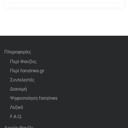
Πληροφορίες
Περί Φανζίνς
Περί fanzines.gr
Συντελεστές
Διανομή
Ψηφιοποίηση fanzines
Λεξικό
F.A.Q.
Αρχείο Φανζίν