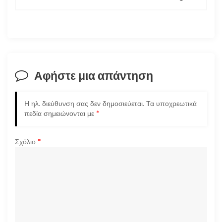
ή
γ
η
σ
Αφήστε μια απάντηση
η
Η ηλ. διεύθυνση σας δεν δημοσιεύεται.
Τα υποχρεωτικά
ά
πεδία σημειώνονται με
*
ρ
Σχόλιο
*
θ
ρ
ω