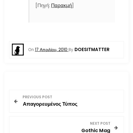
[Πηγή:
Παρακμή
]
DOESITMATTER
On
17 Απριλίου, 2010
By
Π
PREVIOUS POST
Απαγορευμένος Τύπος
λ
ο
NEXT POST
Gothic Mag