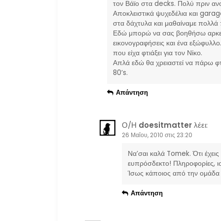
τον Βάϊο στα decks. Πολύ πριν ανο
Αποκλειστικά ψυχεδέλια και garage
ά
στα δάχτυλα και μαθαίναμε πολλά 
Εδώ μπορώ να σας βοηθήσω αρκετά
ρ
εικονογραφήσεις και ένα εξώφυλλο
που είχα φτιάξει για τον Νίκο.
θ
Απλά εδώ θα χρειαστεί να πάρω φτ
80’s.
ρ
Απάντηση
ω
Ο/Η
doesitmatter
λέει:
ν
26 Μαΐου, 2010 στις 23:20
Να’σαι καλά Tomek. Ότι έχει
ευπρόσδεκτο! Πληροφορίες, ισ
Ίσως κάποιος από την ομάδα τ
Απάντηση