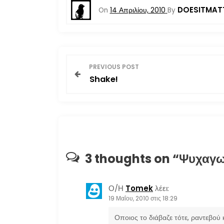
DOESITMAT
On
14 Απριλίου, 2010
By
Π
PREVIOUS POST
Shake!
λ
ο
ή
γ
3 thoughts on “
Ψυχαγω
η
Ο/Η
Tomek
λέει:
σ
19 Μαΐου, 2010 στις 18:29
η
Οποιος το διάβαζε τότε, ραντεβού