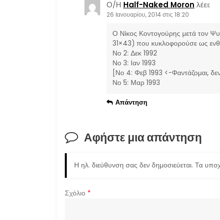
Ο/Η
Half-Naked Moron
λέει:
26 Ιανουαρίου, 2014 στις 18:20
Ο Νίκος Κοντογούρης μετά τον Ψυχ
31×43) που κυκλοφορούσε ως εν
Νο 2: Δεκ 1992
Νο 3: Ιαν 1993
[Νο 4: Φεβ 1993 <-Φαντάζομαι, δε
Νο 5: Μαρ 1993
Απάντηση
Αφήστε μια απάντηση
Η ηλ. διεύθυνση σας δεν δημοσιεύεται.
Τα υποχ
Σχόλιο
*