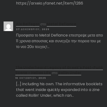
https://arxeio.yfanet.net/item/1286
Αlx Belfegor
στο
Metal Defiance
27 ΔΕΚΕΜΒΡΊΟΥ, 2025
Προσφατα το Metal Defiance επεστρεψε μετα απο
11 χρονια απουσιας και συνεχιζει την πορεια του με
το νεο 20ο τευχος!…
The Underheard Legacy of Greek’s Post-Punk
Scene – Hellas Life
στο
Rollin Under
16 ΟΚΤΩΒΡΊΟΥ, 2025
[…] including his own. The informative booklets
that went inside quickly expanded into a zine
called Rollin’ Under, which ran…