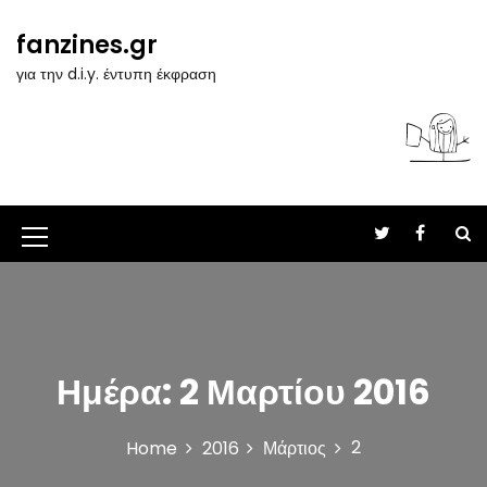
S
k
fanzines.gr
i
για την d.i.y. έντυπη έκφραση
p
t
o
c
o
n
t
M
e
n
e
t
n
u
Ημέρα:
2 Μαρτίου 2016
I
c
2
Home
2016
Μάρτιος
o