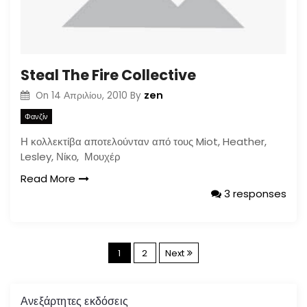
Steal The Fire Collective
zen
On
14 Απριλίου, 2010
By
Φανζίν
Η κολλεκτίβα αποτελούνταν από τους Miot, Heather,
Lesley, Νίκο, Μουχέρ
Read More
3 responses
Σ
1
2
Next
ε
Ανεξάρτητες εκδόσεις