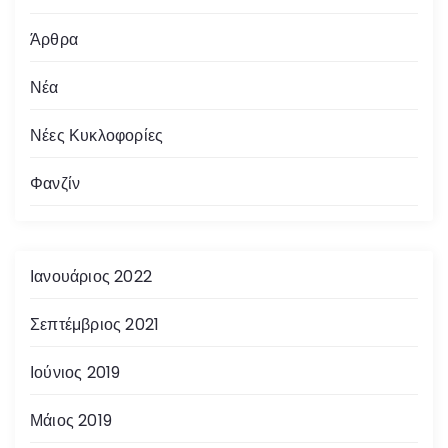
λ
Άρθρα
ι
Νέα
δ
Νέες Κυκλοφορίες
ο
Φανζίν
π
ο
Ιανουάριος 2022
ί
η
Σεπτέμβριος 2021
σ
Ιούνιος 2019
η
Μάιος 2019