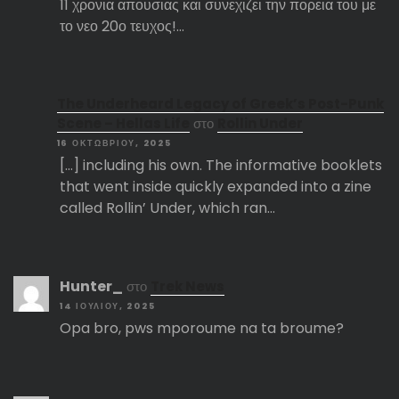
11 χρονια απουσιας και συνεχιζει την πορεια του με
το νεο 20ο τευχος!…
The Underheard Legacy of Greek’s Post-Punk
Scene – Hellas Life
στο
Rollin Under
16 ΟΚΤΩΒΡΊΟΥ, 2025
[…] including his own. The informative booklets
that went inside quickly expanded into a zine
called Rollin’ Under, which ran…
Hunter_
στο
Trek News
14 ΙΟΥΛΊΟΥ, 2025
Opa bro, pws mporoume na ta broume?