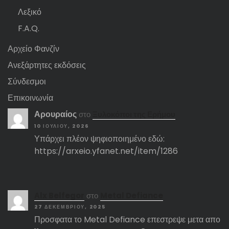
Λεξικό
F.A.Q.
Αρχείο Φανζίν
Ανεξάρτητες εκδόσεις
Σύνδεσμοι
Επικοινωνία
Αρουραίος
στο
Ξυλοκόποι της Ερήμου
10 ΙΟΥΛΊΟΥ, 2026
Υπάρχει πλέον ψηφιοποιημένο εδώ:
https://arxeio.yfanet.net/item/1286
Αlx Belfegor
στο
Metal Defiance
27 ΔΕΚΕΜΒΡΊΟΥ, 2025
Προσφατα το Metal Defiance επεστρεψε μετα απο