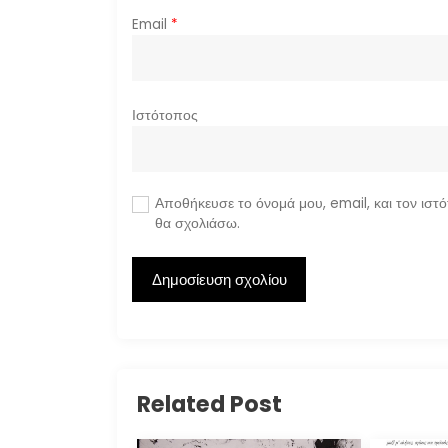
ν
Email
*
Ιστότοπος
Αποθήκευσε το όνομά μου, email, και τον ιστ
θα σχολιάσω.
Related Post