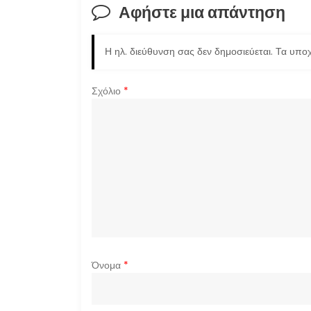
ή
Αφήστε μια απάντηση
γ
Η ηλ. διεύθυνση σας δεν δημοσιεύεται.
Τα υποχ
η
σ
Σχόλιο
*
η
ά
ρ
θ
ρ
Όνομα
*
ω