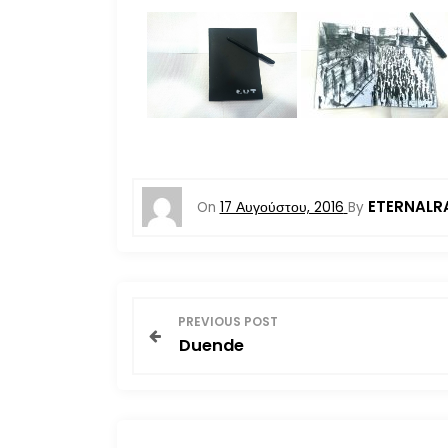
ETERNALR
On
17 Αυγούστου, 2016
By
Π
PREVIOUS POST
Duende
λ
ο