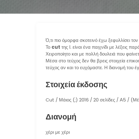
Ό,τι πιο όμορφα σκοτεινό έχω ξεφυλλίσει τον 
Το
cut
της Ι. είναι ένα παιχνίδι με λέξεις π
Χειροποίητο και με πολλή δουλειά που φαίνετ
Μέσα στο τεύχος δεν θα βρεις στοιχεία επικ
τεύχος αν και το ευχόμαστε. Η διανομή του έγι
Στοιχεία έκδοσης
Cut / Μάιος (;) 2016 / 20 σελίδες / Α5 / (Μ
Διανομή
χέρι με χέρι