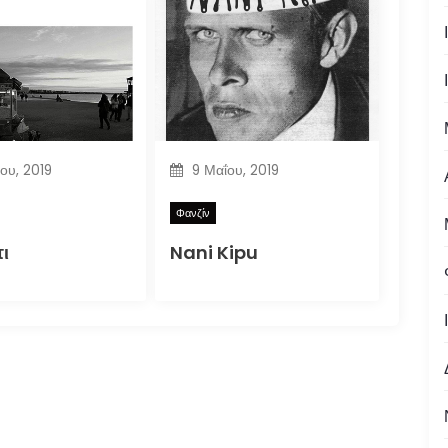
ίου, 2019
9 Μαΐου, 2019
Φανζίν
ι
Nani Kipu