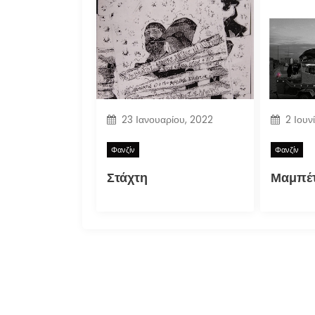
23 Ιανουαρίου, 2022
2 Ιουν
Φανζίν
Φανζίν
Στάχτη
Μαμπέτ