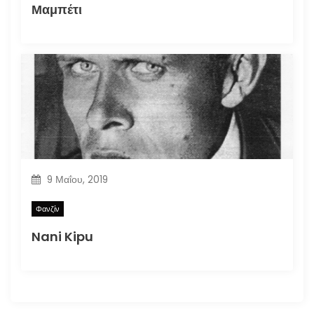
Μαμπέτι
9 Μαΐου, 2019
Φανζίν
Nani Kipu