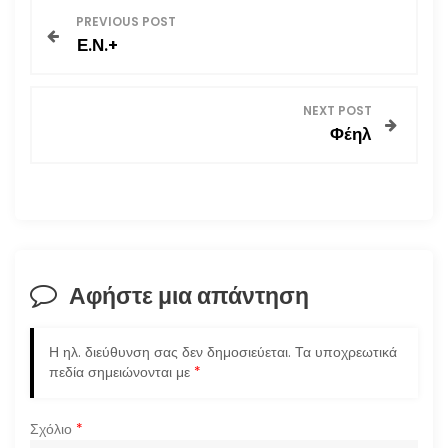
Π
PREVIOUS POST
Ε.Ν.+
λ
ο
NEXT POST
Φέηλ
ή
γ
η
σ
Αφήστε μια απάντηση
η
Η ηλ. διεύθυνση σας δεν δημοσιεύεται.
Τα υποχρεωτικά
ά
πεδία σημειώνονται με
*
ρ
Σχόλιο
*