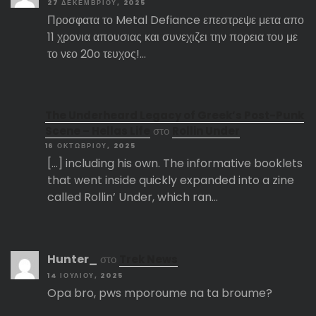
27 ΔΕΚΕΜΒΡΊΟΥ, 2025
Προσφατα το Metal Defiance επεστρεψε μετα απο
11 χρονια απουσιας και συνεχιζει την πορεια του με
το νεο 20ο τευχος!…
The Underheard Legacy of Greek’s Post-Punk
Scene – Hellas Life
στο
Rollin Under
16 ΟΚΤΩΒΡΊΟΥ, 2025
[…] including his own. The informative booklets
that went inside quickly expanded into a zine
called Rollin’ Under, which ran…
Hunter_
στο
Trek News
14 ΙΟΥΛΊΟΥ, 2025
Opa bro, pws mporoume na ta broume?