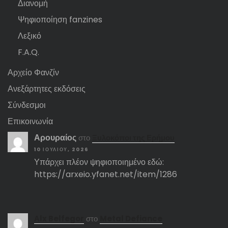
Διανομή
Ψηφιοποίηση fanzines
Λεξικό
F.A.Q.
Αρχείο Φανζίν
Ανεξάρτητες εκδόσεις
Σύνδεσμοι
Επικοινωνία
Αρουραίος
στο
Ξυλοκόποι της Ερήμου
10 ΙΟΥΛΊΟΥ, 2026
Υπάρχει πλέον ψηφιοποιημένο εδώ:
https://arxeio.yfanet.net/item/1286
Αlx Belfegor
στο
Metal Defiance