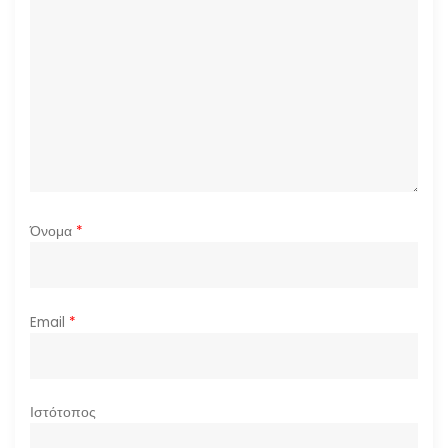
θ
ρ
ω
ν
Όνομα
*
Email
*
Ιστότοπος