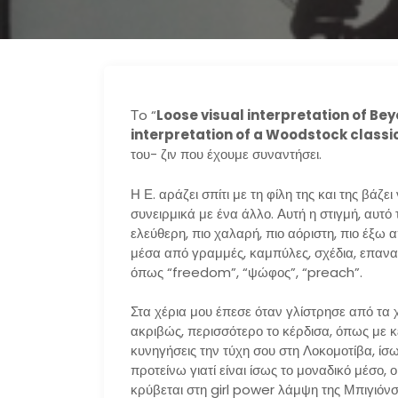
Τo “
Loose visual interpretation of B
interpretation of a Woodstock classi
του- ζιν που έχουμε συναντήσει.
Η Ε. αράζει σπίτι με τη φίλη της και της βάζ
συνειρμικά με ένα άλλο. Αυτή η στιγμή, αυτό 
ελεύθερη, πιο χαλαρή, πιο αόριστη, πιο έξω
μέσα από γραμμές, καμπύλες, σχέδια, επαναλή
όπως “freedom”, “ψώφος”, “preach”.
Στα χέρια μου έπεσε όταν γλίστρησε από τα χ
ακριβώς, περισσότερο το κέρδισα, όπως με κ
κυνηγήσεις την τύχη σου στη Λοκομοτίβα, ίσω
προτείνω γιατί είναι ίσως το μοναδικό μέσο,
κρύβεται στη girl power λάμψη της Μπιγιόνσε 