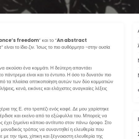
eyonce’s freedom
” και το “
An abstract
c
” είναι το ίδιο ζιν. Ίσως το πιο αυθόρμητο -στην ουσία
ει να ακούσει ένα κομμάτι. Η δεύτερη απαντάει
το πάντρεμα είναι και το έντυπο. Η όσο το δυνατόν πιο
 από τα πλαίσια οπτικοποίηση αυτών των δύο κομματιών
ψεις, κενά, εικόνες και ελάχιστες αναγκαίες λέξεις
έρια της Ε. στο τραπέζι ενός καφέ. Δε μου χαρίστηκε
έρδισε και εκείνο από τα εξώφυλλα του. Μπορείς να
ς έχει ξεμείνει κάποιο αντίτυπο στον πάνω όροφο. Στο
 ο μοναδικός τρόπος να συναντηθεί η ελευθερία που
με την τίμια, χίπικη και ξέγνοιαστη ελευθερία της