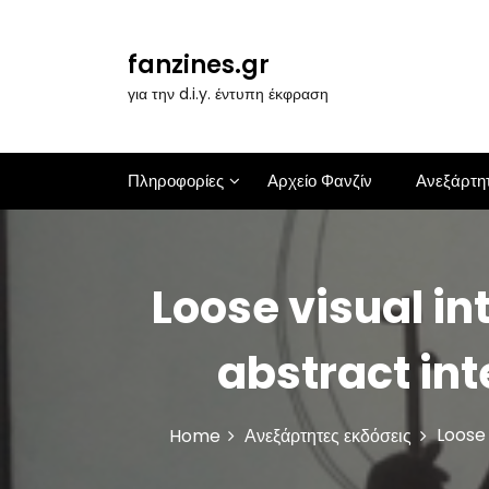
S
k
i
fanzines.gr
p
για την d.i.y. έντυπη έκφραση
t
o
c
o
Πληροφορίες
Αρχείο Φανζίν
Ανεξάρτητ
n
t
e
n
Loose visual i
t
abstract int
Loose 
Home
Ανεξάρτητες εκδόσεις