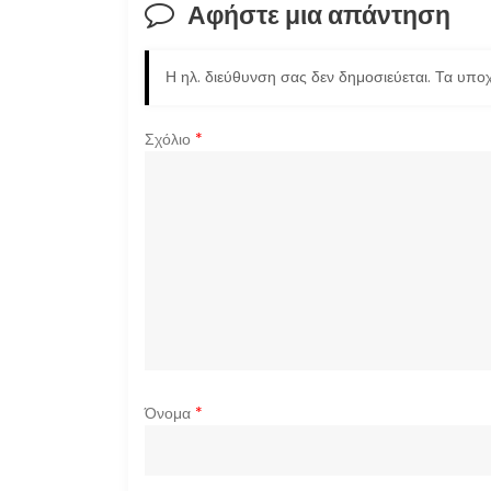
ή
Αφήστε μια απάντηση
γ
Η ηλ. διεύθυνση σας δεν δημοσιεύεται.
Τα υποχ
η
σ
Σχόλιο
*
η
ά
ρ
θ
ρ
Όνομα
*
ω