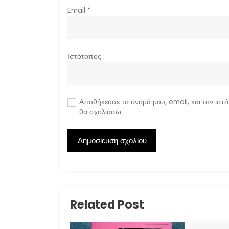
ν
Email
*
Ιστότοπος
Αποθήκευσε το όνομά μου, email, και τον ιστ
θα σχολιάσω.
Related Post