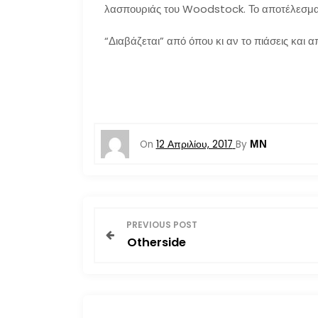
λασπουριάς του Woodstock. Το αποτέλεσμα 
“Διαβάζεται” από όπου κι αν το πιάσεις και 
ΜΝ
On
12 Απριλίου, 2017
By
Π
PREVIOUS POST
Otherside
λ
ο