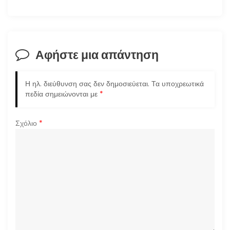
γ
η
σ
Αφήστε μια απάντηση
η
Η ηλ. διεύθυνση σας δεν δημοσιεύεται.
Τα υποχρεωτικά
ά
πεδία σημειώνονται με
*
ρ
Σχόλιο
*
θ
ρ
ω
ν