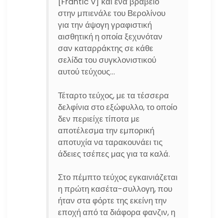
[Frantic V] και ένα βραβείο
στην μπιενάλε του Βερολίνου
για την άψογη γραφιστική
αισθητική η οποία ξεχυνόταν
σαν καταρράκτης σε κάθε
σελίδα του συγκλονιστικού
αυτού τεύχους…
Τέταρτο τεύχος, με τα τέσσερα
δελφίνια στο εξώφυλλο, το οποίο
δεν περιείχε τίποτα με
αποτέλεσμα την εμπορική
αποτυχία να ταρακουνάει τις
άδειες τσέπες μας για τα καλά.
Στο πέμπτο τεύχος εγκαινιάζεται
η πρώτη κασέτα-συλλογη, που
ήταν στα φόρτε της εκείνη την
εποχή από τα διάφορα φανζιν, η