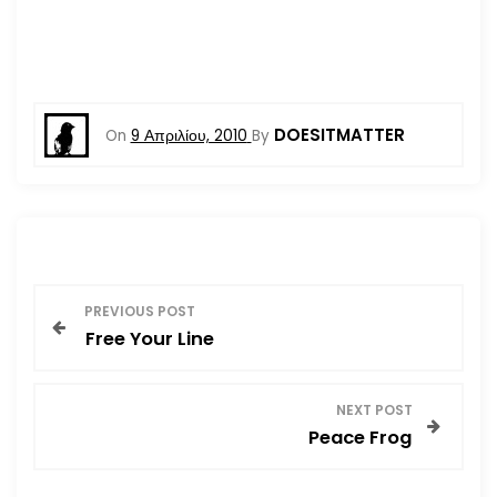
DOESITMATTER
On
9 Απριλίου, 2010
By
Π
PREVIOUS POST
Free Your Line
λ
ο
NEXT POST
Peace Frog
ή