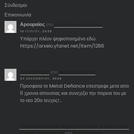
Σύνδεσμοι
Επικοινωνία
Αρουραίος
στο
Ξυλοκόποι της Ερήμου
10 ΙΟΥΛΊΟΥ, 2026
Υπάρχει πλέον ψηφιοποιημένο εδώ:
https://arxeio.yfanet.net/item/1286
Αlx Belfegor
στο
Metal Defiance
27 ΔΕΚΕΜΒΡΊΟΥ, 2025
Προσφατα το Metal Defiance επεστρεψε μετα απο
11 χρονια απουσιας και συνεχιζει την πορεια του με
το νεο 20ο τευχος!…
The Underheard Legacy of Greek’s Post-Punk
Scene – Hellas Life
στο
Rollin Under