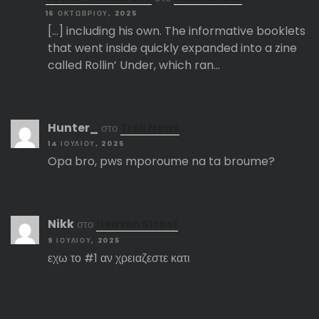
16 ΟΚΤΩΒΡΊΟΥ, 2025
[…] including his own. The informative booklets
that went inside quickly expanded into a zine
called Rollin’ Under, which ran…
Hunter_
στο
Trek News
14 ΙΟΥΛΊΟΥ, 2025
Opa bro, pws mporoume na ta broume?
Nikk
στο
Heaven Street
9 ΙΟΥΛΊΟΥ, 2025
εχω το #1 αν χρειαζεστε κατι