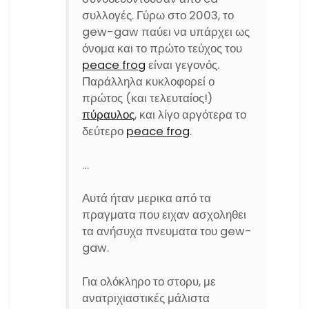
συλλογές. Γύρω στο 2003, το
gew-gaw παύει να υπάρχει ως
όνομα και το πρώτο τεύχος του
peace frog
είναι γεγονός.
Παράλληλα κυκλοφορεί ο
πρώτος (και τελευταίος!)
πύραυλος
, και λίγο αργότερα το
δεύτερο
peace frog
.
…
Αυτά ήταν μερικα από τα
πραγματα που ειχαν ασχοληθει
τα ανήσυχα πνευματα του gew-
gaw.
Για ολόκληρο το στορυ, με
ανατριχιαστικές μάλιστα