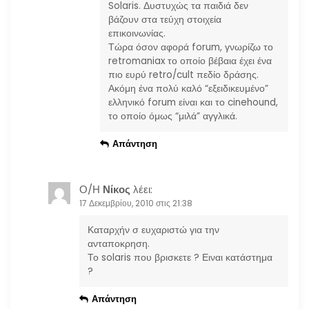
Solaris. Δυστυχώς τα παιδιά δεν
βάζουν στα τεύχη στοιχεία
επικοινωνίας.
Τώρα όσον αφορά forum, γνωρίζω το
retromaniax το οποίο βέβαια έχει ένα
πιο ευρύ retro/cult πεδίο δράσης.
Ακόμη ένα πολύ καλό “εξειδικευμένο”
ελληνικό forum είναι και το cinehound,
το οποίο όμως “μιλά” αγγλικά.
Απάντηση
Ο/Η
Νίκος
λέει:
17 Δεκεμβρίου, 2010 στις 21:38
Καταρχήν σ ευχαριστώ για την
ανταποκρηση.
Το solaris που βρισκετε ? Ειναι κατάστημα
?
Απάντηση