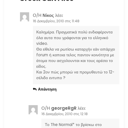
ά
ρ
Ο/Η
Νίκος
λέει:
16 Δεκεμβρίου, 2010 στις 11:48
θ
Καλημέρα. Πραγματικά πολύ ενδιαφέροντα
ρ
όλα αυτα που γράφονται για το ελληνικό
video.
ω
Θα είθελα να ρωτίσω καταρχήν εάν ειπάρχει
forum ή καποια τελος παντον κοινότητα με
άτομα που ασχολουνται και τους αρέσει το
ν
είδος.
Και 2ον πώς μπορώ να προμυθευτώ το 12-
σέλιδο εντυπο ?
Απάντηση
Ο/Η
georgeRgR
λέει:
16 Δεκεμβρίου, 2010 στις 12:18
Το The Normal* το βρίσκω στο