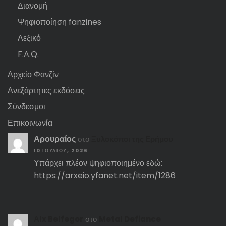
Διανομή
Ψηφιοποίηση fanzines
Λεξικό
F.A.Q.
Αρχείο Φανζίν
Ανεξάρτητες εκδόσεις
Σύνδεσμοι
Επικοινωνία
Αρουραίος
στο
Ξυλοκόποι της Ερήμου
10 ΙΟΥΛΊΟΥ, 2026
Υπάρχει πλέον ψηφιοποιημένο εδώ:
https://arxeio.yfanet.net/item/1286
Αlx Belfegor
στο
Metal Defiance