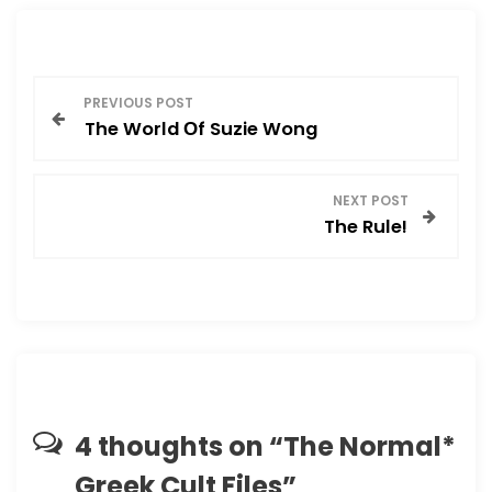
Π
PREVIOUS POST
The World Οf Suzie Wong
λ
ο
NEXT POST
The Rule!
ή
γ
η
σ
η
4 thoughts on “
The Normal*
Greek Cult Files
”