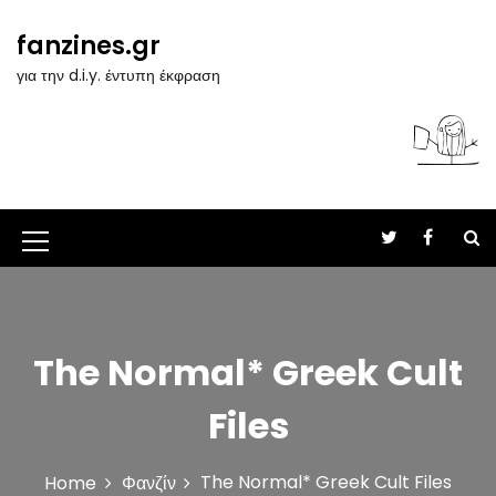
S
k
fanzines.gr
i
για την d.i.y. έντυπη έκφραση
p
t
o
c
o
n
t
M
e
n
e
t
n
u
The Normal* Greek Cult
I
Files
c
o
The Normal* Greek Cult Files
Home
Φανζίν