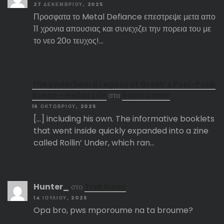
27 ΔΕΚΕΜΒΡΊΟΥ, 2025
Προσφατα το Metal Defiance επεστρεψε μετα απο
11 χρονια απουσιας και συνεχιζει την πορεια του με
το νεο 20ο τευχος!…
The Underheard Legacy of Greek’s Post-Punk
Scene – Hellas Life
στο
Rollin Under
16 ΟΚΤΩΒΡΊΟΥ, 2025
[…] including his own. The informative booklets
that went inside quickly expanded into a zine
called Rollin’ Under, which ran…
Hunter_
στο
Trek News
14 ΙΟΥΛΊΟΥ, 2025
Opa bro, pws mporoume na ta broume?