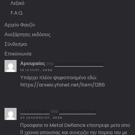
Λεξικό
F.A.Q.
Αρχείο Φανζίν
Ανεξάρτητες εκδόσεις
Σύνδεσμοι
Επικοινωνία
Αρουραίος
στο
Ξυλοκόποι της Ερήμου
10 ΙΟΥΛΊΟΥ, 2026
Υπάρχει πλέον ψηφιοποιημένο εδώ:
https://arxeio.yfanet.net/item/1286
Αlx Belfegor
στο
Metal Defiance
27 ΔΕΚΕΜΒΡΊΟΥ, 2025
Προσφατα το Metal Defiance επεστρεψε μετα απο
11 χρονια απουσιας και συνεχιζει την πορεια του με