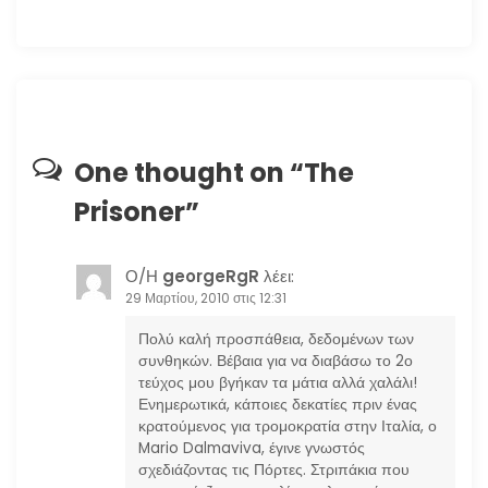
γ
η
σ
η
One thought on “
The
Prisoner
”
ά
ρ
Ο/Η
georgeRgR
λέει:
29 Μαρτίου, 2010 στις 12:31
θ
Πολύ καλή προσπάθεια, δεδομένων των
ρ
συνθηκών. Βέβαια για να διαβάσω το 2ο
τεύχος μου βγήκαν τα μάτια αλλά χαλάλι!
ω
Ενημερωτικά, κάποιες δεκατίες πριν ένας
κρατούμενος για τρομοκρατία στην Ιταλία, ο
Mario Dalmaviva, έγινε γνωστός
ν
σχεδιάζοντας τις Πόρτες. Στριπάκια που