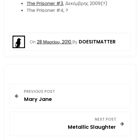
The Prisoner #3
, Δεκέμβρης 2009(?)
The Prisoner #4, ?
DOESITMATTER
On
28 Μαρτίου, 2010
By
Π
PREVIOUS POST
Mary Jane
λ
ο
NEXT POST
Metallic Slaughter
ή