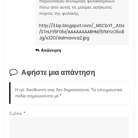
παρουσίαζαν συνομιλίες φυλακισμένων
πίσω από αυτές τις μαύρες ασήκωτες
πόρτες της φυλακής.
http://3.bp.blogspot.com/_MSCbYf_JUzs
/STnLFt5FGbI/AAAAAAAABHM/6fMYzO5o8
Jg/s320/dalmaviva2.jpg
Απάντηση
Αφήστε μια απάντηση
Η ηλ. διεύθυνση σας δεν δημοσιεύεται.
Τα υποχρεωτικά
πεδία σημειώνονται με
*
Σχόλιο
*