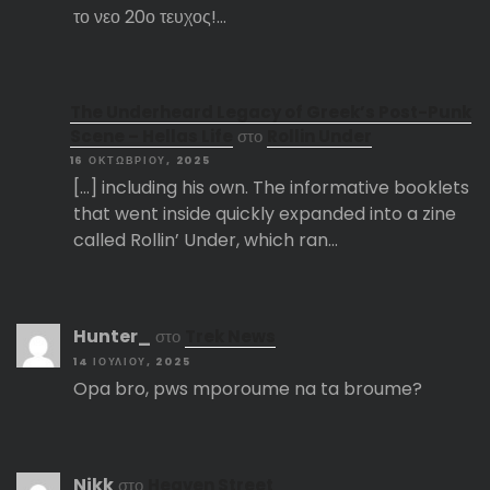
το νεο 20ο τευχος!…
The Underheard Legacy of Greek’s Post-Punk
Scene – Hellas Life
στο
Rollin Under
16 ΟΚΤΩΒΡΊΟΥ, 2025
[…] including his own. The informative booklets
that went inside quickly expanded into a zine
called Rollin’ Under, which ran…
Hunter_
στο
Trek News
14 ΙΟΥΛΊΟΥ, 2025
Opa bro, pws mporoume na ta broume?
Nikk
στο
Heaven Street