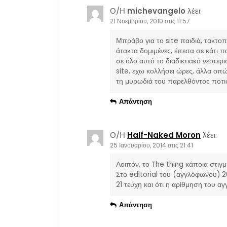
Ο/Η
michevangelo
λέει:
21 Νοεμβρίου, 2010 στις 11:57
Μπράβο για το site παιδιά, τακτοπ
άτακτα δομιμένες, έπεσα σε κάτι π
σε όλο αυτό το διαδικτιακό νεοτερ
site, εχω κολλήσει ώρες, άλλα οπώ
τη μυρωδιά του παρελθόντος ποτισ
Απάντηση
Ο/Η
Half-Naked Moron
λέει:
25 Ιανουαρίου, 2014 στις 21:41
Λοιπόν, το The thing κάποια στιγμ
Στο editorial του (αγγλόφωνου) 
21 τεύχη και ότι η αρίθμηση του α
Απάντηση