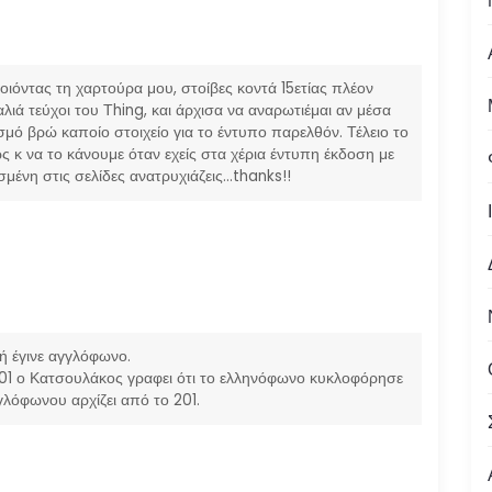
οιόντας τη χαρτούρα μου, στοίβες κοντά 15ετίας πλέον
αλιά τεύχοι του Τhing, και άρχισα να αναρωτιέμαι αν μέσα
ισμό βρώ καποίο στοιχείο για το έντυπο παρελθόν. Τέλειο το
ς κ να το κάνουμε όταν εχείς στα χέρια έντυπη έκδοση με
μένη στις σελίδες ανατρυχιάζεις…thanks!!
ή έγινε αγγλόφωνο.
201 ο Κατσουλάκος γραφει ότι το ελληνόφωνο κυκλοφόρησε
γγλόφωνου αρχίζει από το 201.