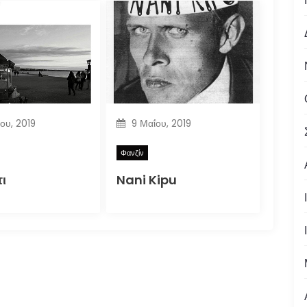
ίου, 2019
9 Μαΐου, 2019
Φανζίν
ι
Nani Kipu