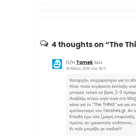
λ
ο
ή
γ
4 thoughts on “
The Th
η
Ο/Η
Tomek
λέει:
σ
19 Μαΐου, 2010 στις 18:11
η
Καταρχήν, συγχαρητήρια για το si
Ηταν πολύ ευχάριστη έκπληξη οταν 
μπορείς τελικά να βρείς 2-3 πράγ
ά
Ανεβάζω κι’εγώ σιγά-σιγά στο blo
κάνει για το “The THING” και για ο
ρ
εμπλουτισμό του fanzines.gr. Aν κ
Επειδή έχω όλα (μικρή επιφύλαξη,
θ
πρώτα, αν χρειαστείτε οτιδήποτε….
Κι πάλι μπράβο ρε παιδιά!!!