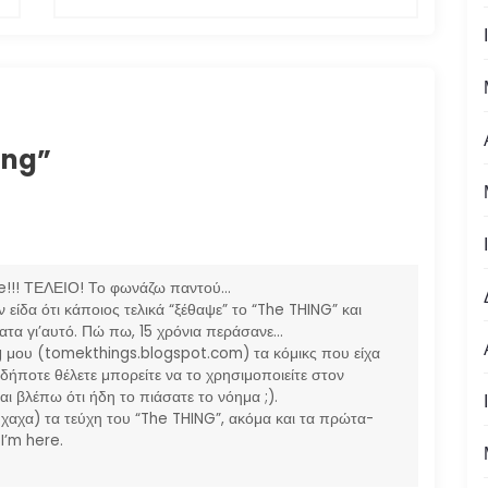
ing
”
te!!! ΤΕΛΕΙΟ! Το φωνάζω παντού…
είδα ότι κάποιος τελικά “ξέθαψε” το “The THING” και
ματα γι’αυτό. Πώ πω, 15 χρόνια περάσανε…
g μου (tomekthings.blogspot.com) τα κόμικς που είχα
τιδήποτε θέλετε μπορείτε να το χρησιμοποιείτε στον
αι βλέπω ότι ήδη το πιάσατε το νόημα ;).
 χαχα) τα τεύχη του “The THING”, ακόμα και τα πρώτα-
 I’m here.