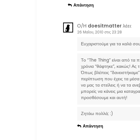
ρ
Απάντηση
ω
Ο/Η
doesitmatter
λέει:
ν
26 Μαΐου, 2010 στις 23:28
Ευχαριστούμε για τα καλά σου 
Το “The Thing” είναι από τα π
χρόνια “θάφτηκε”, κακώς! Ας 
Όπως βλέπεις “δανειστήκαμε”
περίπτωση που έχεις τα μέσα 
να μας τα στείλεις ή να τα α
μπορείς να κάνεις μια καταγρ
προσθέσουμε και αυτή!
Ζητάω πολλά; :)
Απάντηση