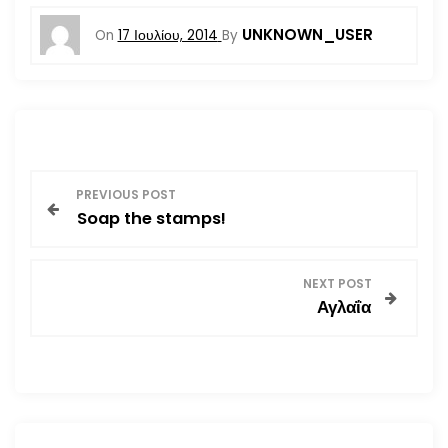
UNKNOWN_USER
On
17 Ιουλίου, 2014
By
Π
PREVIOUS POST
Soap the stamps!
λ
ο
NEXT POST
Αγλαΐα
ή
γ
η