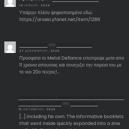
10 ΙΟΥΛΊΟΥ, 2026
Υπάρχει πλέον ψηφιοποιημένο εδώ:
https://arxeio.yfanet.net/item/1286
Αlx Belfegor
στο
Metal Defiance
27 ΔΕΚΕΜΒΡΊΟΥ, 2025
Προσφατα το Metal Defiance επεστρεψε μετα απο
11 χρονια απουσιας και συνεχιζει την πορεια του με
το νεο 20ο τευχος!…
The Underheard Legacy of Greek’s Post-Punk
Scene – Hellas Life
στο
Rollin Under
16 ΟΚΤΩΒΡΊΟΥ, 2025
[…] including his own. The informative booklets
that went inside quickly expanded into a zine