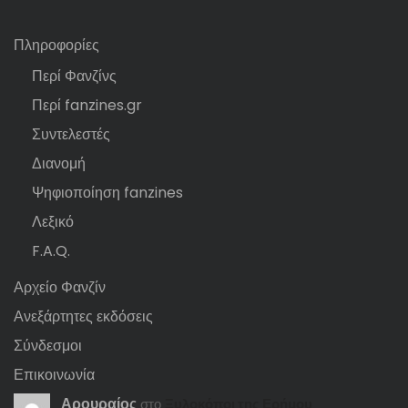
Πληροφορίες
Περί Φανζίνς
Περί fanzines.gr
Συντελεστές
Διανομή
Ψηφιοποίηση fanzines
Λεξικό
F.A.Q.
Αρχείο Φανζίν
Ανεξάρτητες εκδόσεις
Σύνδεσμοι
Επικοινωνία
Αρουραίος
στο
Ξυλοκόποι της Ερήμου