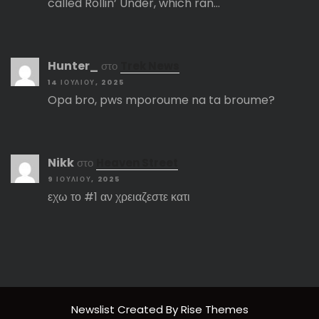
called Rollin’ Under, which ran…
Hunter_
στο
Trek News
14 ΙΟΥΛΊΟΥ, 2025
Opa bro, pws mporoume na ta broume?
Nikk
στο
Heaven Street
9 ΙΟΥΛΊΟΥ, 2025
εχω το #1 αν χρειαζεστε κατι
Newslist
Created By
Rise Themes