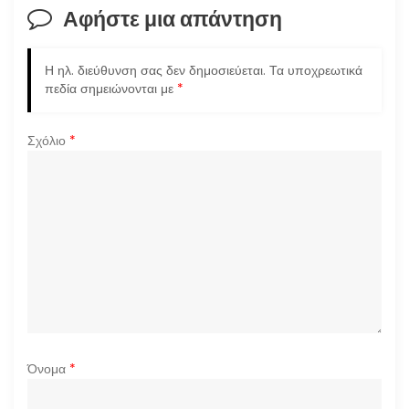
σ
Αφήστε μια απάντηση
η
Η ηλ. διεύθυνση σας δεν δημοσιεύεται.
Τα υποχρεωτικά
ά
πεδία σημειώνονται με
*
ρ
Σχόλιο
*
θ
ρ
ω
ν
Όνομα
*