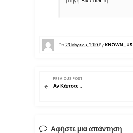
[Πηγή:
Βικιπαίδεια
]
KNOWN_US
On
23 Μαρτίου, 2010
By
Π
PREVIOUS POST
Αν Κάποτε…
λ
ο
ή
Αφήστε μια απάντηση
γ