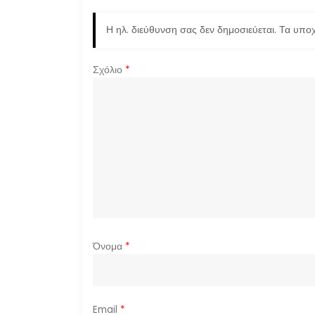
η
Η ηλ. διεύθυνση σας δεν δημοσιεύεται.
Τα υποχ
σ
Σχόλιο
*
η
ά
ρ
θ
ρ
ω
Όνομα
*
ν
Email
*