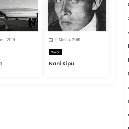
ίου, 2019
9 Μαΐου, 2019
Φανζίν
ι
Nani Kipu