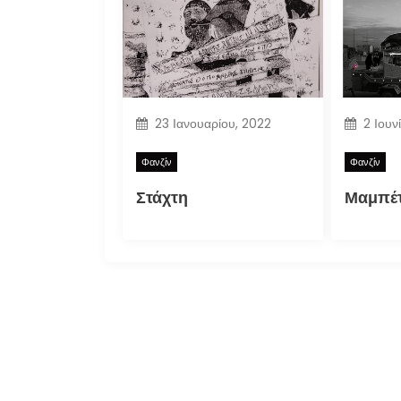
23 Ιανουαρίου, 2022
2 Ιουν
Φανζίν
Φανζίν
Στάχτη
Μαμπέτ