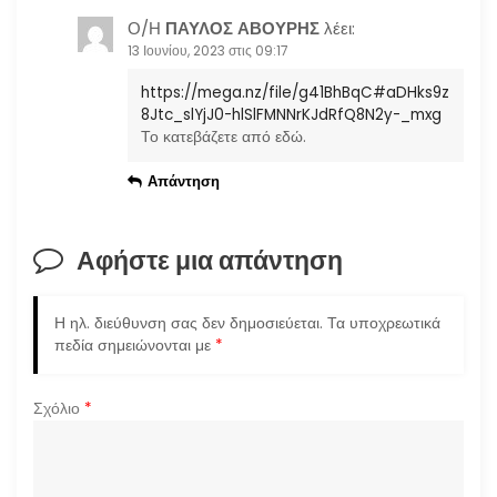
ά
Ο/Η
ΠΑΥΛΟΣ ΑΒΟΥΡΗΣ
λέει:
ρ
13 Ιουνίου, 2023 στις 09:17
https://mega.nz/file/g41BhBqC#aDHks9z
θ
8Jtc_slYjJ0-hlSlFMNNrKJdRfQ8N2y-_mxg
Το κατεβάζετε από εδώ.
ρ
Απάντηση
ω
ν
Αφήστε μια απάντηση
Η ηλ. διεύθυνση σας δεν δημοσιεύεται.
Τα υποχρεωτικά
πεδία σημειώνονται με
*
Σχόλιο
*