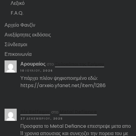
Λεξικό
F.A.Q.
Αρχείο Φανζίν
Ανεξάρτητες εκδόσεις
Σύνδεσμοι
Επικοινωνία
Αρουραίος
στο
Ξυλοκόποι της Ερήμου
10 ΙΟΥΛΊΟΥ, 2026
Υπάρχει πλέον ψηφιοποιημένο εδώ:
https://arxeio.yfanet.net/item/1286
Αlx Belfegor
στο
Metal Defiance
27 ΔΕΚΕΜΒΡΊΟΥ, 2025
Προσφατα το Metal Defiance επεστρεψε μετα απο
11 χρονια απουσιας και συνεχιζει την πορεια του με