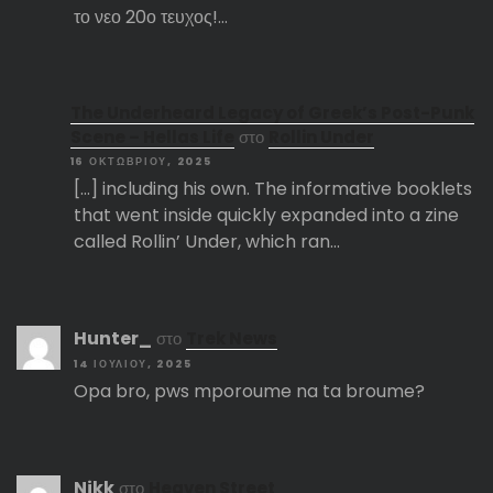
το νεο 20ο τευχος!…
The Underheard Legacy of Greek’s Post-Punk
Scene – Hellas Life
στο
Rollin Under
16 ΟΚΤΩΒΡΊΟΥ, 2025
[…] including his own. The informative booklets
that went inside quickly expanded into a zine
called Rollin’ Under, which ran…
Hunter_
στο
Trek News
14 ΙΟΥΛΊΟΥ, 2025
Opa bro, pws mporoume na ta broume?
Nikk
στο
Heaven Street