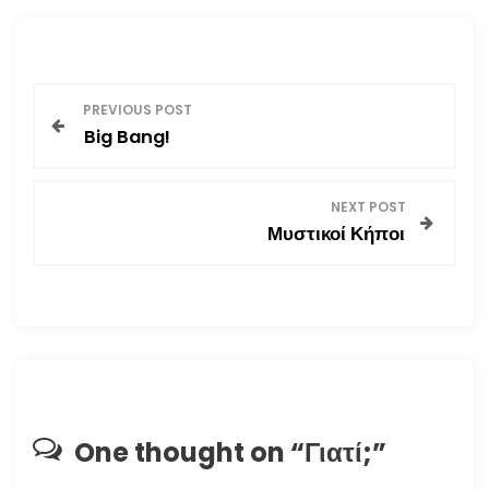
Π
PREVIOUS POST
Big Bang!
λ
ο
NEXT POST
Μυστικοί Κήποι
ή
γ
η
σ
η
One thought on “
Γιατί;
”