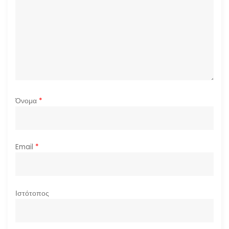
ρ
ω
ν
Όνομα
*
Email
*
Ιστότοπος