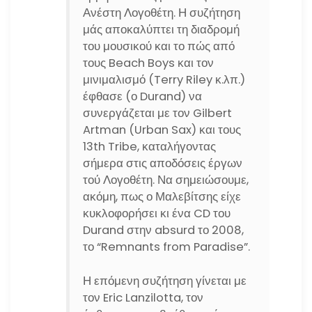
Ανέστη Λογοθέτη. Η συζήτηση
μάς αποκαλύπτει τη διαδρομή
του μουσικού και το πώς από
τους Beach Boys και τον
μινιμαλισμό (Terry Riley κ.λπ.)
έφθασε (ο Durand) να
συνεργάζεται με τον Gilbert
Artman (Urban Sax) και τους
13th Tribe, καταλήγοντας
σήμερα στις αποδόσεις έργων
τού Λογοθέτη. Να σημειώσουμε,
ακόμη, πως ο Μαλεβίτσης είχε
κυκλοφορήσει κι ένα CD του
Durand στην absurd το 2008,
το “Remnants from Paradise”.
Η επόμενη συζήτηση γίνεται με
τον Eric Lanzilotta, τον