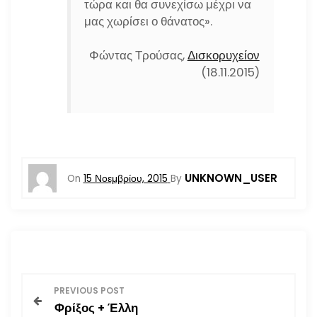
τώρα και θα συνεχίσω μέχρι να
μας χωρίσει ο θάνατος».
Φώντας Τρούσας,
Δισκορυχείον
(18.11.2015)
UNKNOWN_USER
On
15 Νοεμβρίου, 2015
By
Π
PREVIOUS POST
Φρίξος + Έλλη