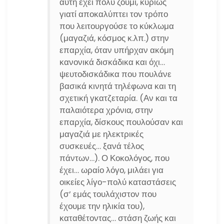
αυτή έχει πολύ ζουμί, κυρίως
γιατί αποκαλύπτει τον τρόπο
που λειτουργούσε το κύκλωμα
(μαγαζιά, κόσμος κ.λπ.) στην
επαρχία, όταν υπήρχαν ακόμη
κανονικά δισκάδικα και όχι…
ψευτοδισκάδικα που πουλάνε
βασικά κινητά τηλέφωνα και τη
σχετική γκατζεταρία. (Αν και τα
παλαιότερα χρόνια, στην
επαρχία, δίσκους πουλούσαν και
μαγαζιά με ηλεκτρικές
συσκευές… ξανά τέλος
πάντων…). Ο Κοκολόγος, που
έχει… ωραίο λόγο, μιλάει για
οικείες λίγο-πολύ καταστάσεις
(σ’ εμάς τουλάχιστον που
έχουμε την ηλικία του),
καταθέτοντας… στάση ζωής και