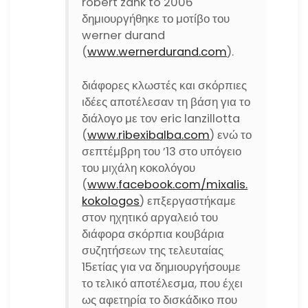
robert zank to 2006
δημιουργήθηκε το μοτίβο του
werner durand
(
www.wernerdurand.com
).
διάφορες κλωστές και σκόρπιες
ιδέες αποτέλεσαν τη βάση για το
διάλογο με τον eric lanzillotta
(
www.ribexibalba.com
) ενώ το
σεπτέμβρη του ’13 στο υπόγειο
του μιχάλη κοκολόγου
(
www.facebook.com/mixalis.
kokologos
) επξεργαστήκαμε
στον ηχητικό αργαλειό του
διάφορα σκόρπια κουβάρια
συζητήσεων της τελευταίας
15ετίας για να δημιουργήσουμε
το τελικό αποτέλεσμα, που έχει
ως αφετηρία το δισκάδικο που