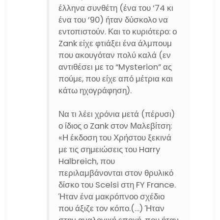
έλληνα συνθέτη (ένα του ’74 κι
ένα του ’90) ήταν δύσκολο να
εντοπιστούν. Και το κυριότερο: ο
Zank είχε φτιάξει ένα άλμπουμ
που ακουγόταν πολύ καλά (εν
αντιθέσει με το “Mysterion” ας
πούμε, που είχε από μέτρια και
κάτω ηχογράφηση).
Να τι λέει χρόνια μετά (πέρυσι)
ο ίδιος ο Zank στον Μαλεβίτση:
«Η έκδοση του Χρήστου ξεκινά
με τις σημειώσεις του Harry
Halbreich, που
περιλαμβάνονται στον θρυλικό
δίσκο του Scelsi στη FY France.
Ήταν ένα μακρόπνοο σχέδιο
που άξιζε τον κόπο.(…) Ήταν