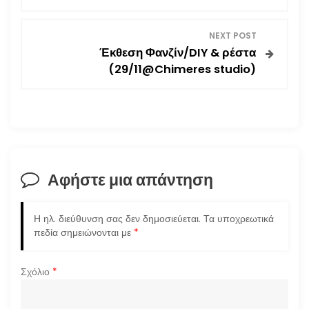
λ
ο
NEXT POST
Έκθεση Φανζίν/DIY & ρέστα
ή
(29/11@Chimeres studio)
γ
η
σ
Αφήστε μια απάντηση
η
ά
Η ηλ. διεύθυνση σας δεν δημοσιεύεται.
Τα υποχρεωτικά
πεδία σημειώνονται με
*
ρ
Σχόλιο
*
θ