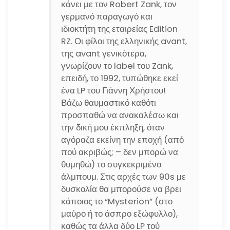
κάνει με τον Robert Zank, τον
γερμανό παραγωγό και
ιδιοκτήτη της εταιρείας Edition
RZ. Οι φίλοι της ελληνικής avant,
της avant γενικότερα,
γνωρίζουν το label του Zank,
επειδή, το 1992, τυπώθηκε εκεί
ένα LP του Γιάννη Χρήστου!
Βάζω θαυμαστικό καθότι
προσπαθώ να ανακαλέσω και
την δική μου έκπληξη, όταν
αγόραζα εκείνη την εποχή (από
πού ακριβώς; – δεν μπορώ να
θυμηθώ) το συγκεκριμένο
άλμπουμ. Στις αρχές των 90s με
δυσκολία θα μπορούσε να βρει
κάποιος το “Mysterion” (στο
μαύρο ή το άσπρο εξώφυλλο),
καθώς τα άλλα δύο LP τού