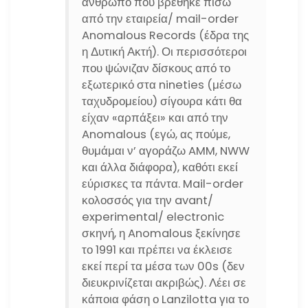
άνθρωπο που βρέθηκε πίσω
από την εταιρεία/ mail-order
Anomalous Records (έδρα της
η Δυτική Ακτή). Οι περισσότεροι
που ψώνιζαν δίσκους από το
εξωτερικό στα nineties (μέσω
ταχυδρομείου) σίγουρα κάτι θα
είχαν «αρπάξει» και από την
Anomalous (εγώ, ας πούμε,
θυμάμαι ν’ αγοράζω AMM, NWW
και άλλα διάφορα), καθότι εκεί
εύρισκες τα πάντα. Mail-order
κολοσσός για την avant/
experimental/ electronic
σκηνή, η Anomalous ξεκίνησε
το 1991 και πρέπει να έκλεισε
εκεί περί τα μέσα των 00s (δεν
διευκρινίζεται ακριβώς). Λέει σε
κάποια φάση ο Lanzilotta για το