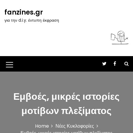
S
k
fanzines.gr
i
για την d.i.y. έντυπη έκφραση
p
t
o
c
o
n
t
M
e
n
e
t
n
Εμβοές, μικρές ιστορίες
u
I
μοτίβων πλεξίματος
c
o
Home
Νέες Κυκλοφορίες