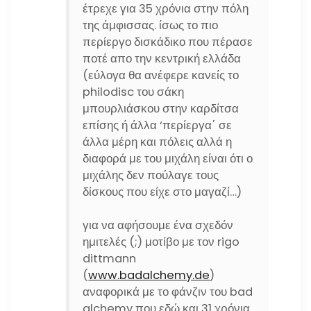
έτρεχε για 35 χρόνια στην πόλη
της άμφισσας. ίσως το πιο
περίεργο δισκάδικο που πέρασε
ποτέ απο την κεντρική ελλάδα
(εύλογα θα ανέφερε κανείς το
philodisc του σάκη
μπουρλιάσκου στην καρδίτσα
επίσης ή άλλα ‘περίεργα΄ σε
άλλα μέρη και πόλεις αλλά η
διαφορά με του μιχάλη είναι ότι ο
μιχάλης δεν πούλαγε τους
δίσκους που είχε στο μαγαζί…)
για να αφήσουμε ένα σχεδόν
ημιτελές (;) μοτίβο με τον rigo
dittmann
(
www.badalchemy.de
)
αναφορικά με το φάνζιν του bad
alchemy που εδώ και 31 χρόνια